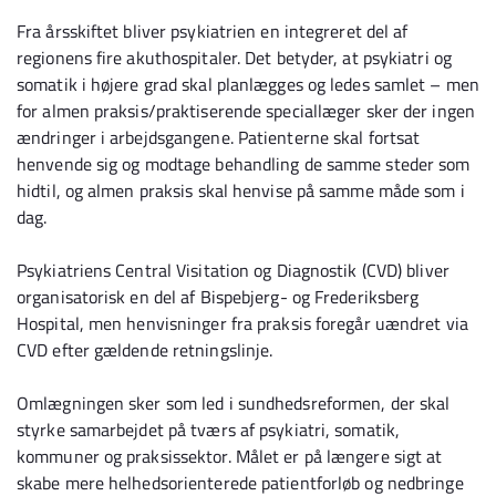
Fra årsskiftet bliver psykiatrien en integreret del af
regionens fire akuthospitaler. Det betyder, at psykiatri og
somatik i højere grad skal planlægges og ledes samlet – men
for almen praksis/praktiserende speciallæger sker der ingen
ændringer i arbejdsgangene. Patienterne skal fortsat
henvende sig og modtage behandling de samme steder som
hidtil, og almen praksis skal henvise på samme måde som i
dag.
Psykiatriens Central Visitation og Diagnostik (CVD) bliver
organisatorisk en del af Bispebjerg- og Frederiksberg
Hospital, men henvisninger fra praksis foregår uændret via
CVD efter gældende retningslinje.
Omlægningen sker som led i sundhedsreformen, der skal
styrke samarbejdet på tværs af psykiatri, somatik,
kommuner og praksissektor. Målet er på længere sigt at
skabe mere helhedsorienterede patientforløb og nedbringe