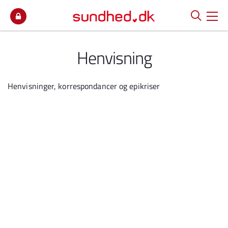
Spring til indhold
Henvisning
Henvisninger, korrespondancer og epikriser