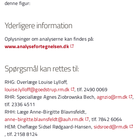
denne figur:
Yderligere information
Oplysninger om analyserne kan findes på:
www.analysefortegnelsen.dk
Spørgsmål kan rettes til:
RHG: Overlæge Louise Lylloff,
louise.lylloff@goedstrup.rm.dk
, tlf. 2490 0069
RHR: Speciallæge Agnes Ziobrowska Bech,
agnzio@rm.dk
,
tlf. 2336 4511
RHH: Læge Anne-Birgitte Blavnsfeldt,
anne-birgitte.blavnsfeldt@auh.rm.dk
, tlf. 7842 6064
HEM: Cheflæge Sidsel Rødgaard-Hansen,
sidsroed@rm.dk
, tlf. 2158 8124