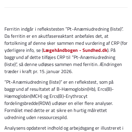
Ferritin indgår i reflekstesten ”Pt-Anæmiudredning (liste)”.
Da ferritin er en akutfasereaktant anbefales det, at
fortolkning af denne sker sammen med vurdering af CRP (for
yderligere info, se (
Lægehåndbogen - Sundhed.dk
). På
baggrund af dette tilføjes CRP til ”Pt-Anæmiudredning
(liste)”, så denne udløses sammen med ferritin. Ændringen
træder i kraft pr. 15. januar 2026.
”Pt-Anæmiudredning (liste)” er en reflekstest, som på
baggrund af resultatet af B-Hæmoglobin(Hb), Ercs(B)-
Hæmoglobin(MCH) og Ercs(B)-Erythrocyt
fordelingsbredde(RDW) udløser en eller flere analyser.
Formålet med dette er at sikre en hurtig målrettet
udredning uden ressourcespild.
Analysens opdateret indhold og arbejdsgang er illustreret i