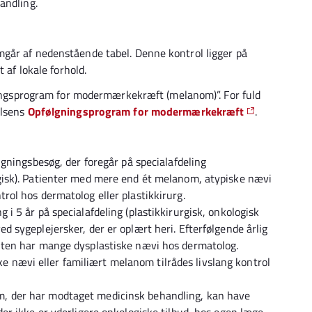
andling.
går af nedenstående tabel. Denne kontrol ligger på
 af lokale forhold.
gningsprogram for modermærkekræft (melanom)”. For fuld
elsens
Opfølgningsprogram for modermærkekræft
.
ølgningsbesøg, der foregår på specialafdeling
ogisk). Patienter med mere end ét melanom, atypiske nævi
trol hos dermatolog eller plastikkirurg.
 i 5 år på specialafdeling (plastikkirurgisk, onkologisk
ed sygeplejersker, der er oplært heri. Efterfølgende årlig
ienten har mange dysplastiske nævi hos dermatolog.
 nævi eller familiært melanom tilrådes livslang kontrol
m, der har modtaget medicinsk behandling, kan have