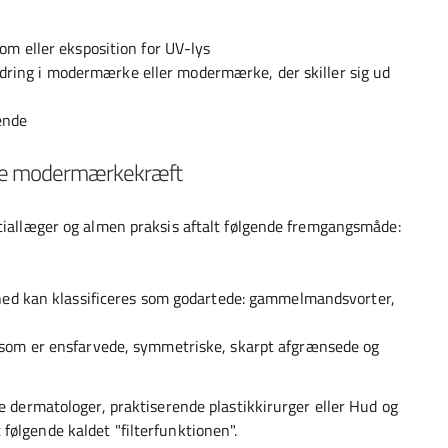
m eller eksposition for UV-lys
ng i modermærke eller modermærke, der skiller sig ud
ende
nde modermærkekræft
eciallæger og almen praksis aftalt følgende fremgangsmåde:
hed kan klassificeres som godartede: gammelmandsvorter,
som er ensfarvede, symmetriske, skarpt afgrænsede og
de dermatologer, praktiserende plastikkirurger eller Hud og
følgende kaldet "filterfunktionen".