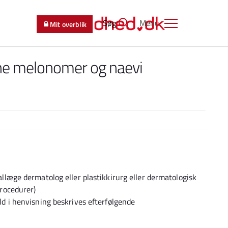
Søg
Menu
Mit overblik
e melonomer og naevi
llæge dermatolog eller plastikkirurg eller dermatologisk
rocedurer)
d i henvisning beskrives efterfølgende