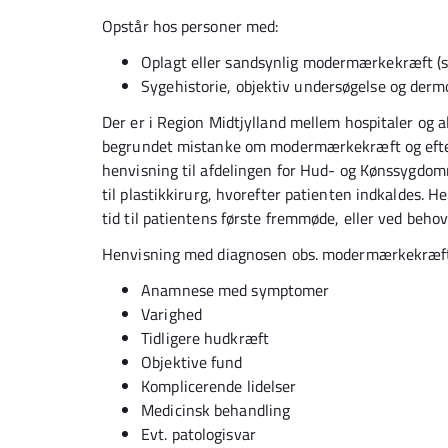
Opstår hos personer med:
Oplagt eller sandsynlig modermærkekræft (sor
Sygehistorie, objektiv undersøgelse og de
Der er i Region Midtjylland mellem hospitaler og a
begrundet mistanke om modermærkekræft og efter
henvisning til afdelingen for Hud- og Kønssygdom
til plastikkirurg, hvorefter patienten indkaldes. H
tid til patientens første fremmøde, eller ved beho
Henvisning med diagnosen obs. modermærkekræft 
Anamnese med symptomer
Varighed
Tidligere hudkræft
Objektive fund
Komplicerende lidelser
Medicinsk behandling
Evt. patologisvar