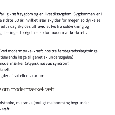
rlig kræftsygdom og en livsstilssygdom. Sygdommen er i
idste 50 år, hvilket især skyldes for megen soldyrkelse.
ft i dag skyldes ultraviolet lys fra soldyrkning og
ligt betinget forøget risiko for modermærke-kræft.
t (ved modermærke-kræft hos tre førstegradsslægtninge
tiserende læge til genetisk undersøgelse)
 modermærker (atypisk nævus syndrom)
ekræft
gder af sol eller solarium
nke om modermærkekræft
en mistanke, mistanke (muligt melanom) og begrundet
kræft.