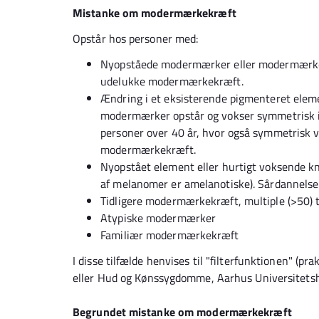
Mistanke om modermærkekræft
Opstår hos personer med:
Nyopståede modermærker eller modermærker
udelukke modermærkekræft.
Ændring i et eksisterende pigmenteret elemen
modermærker opstår og vokser symmetrisk 
personer over 40 år, hvor også symmetrisk v
modermærkekræft.
Nyopstået element eller hurtigt voksende kn
af melanomer er amelanotiske). Sårdannelse 
Tidligere modermærkekræft, multiple (>50) t
Atypiske modermærker
Familiær modermærkekræft
I disse tilfælde henvises til "filterfunktionen" (p
eller Hud og Kønssygdomme, Aarhus Universitetsho
Begrundet mistanke om modermærkekræft