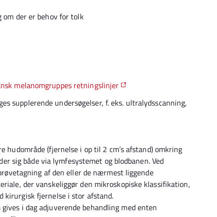
 om der er behov for tolk
nsk melanomgruppes retningslinjer
s supplerende undersøgelser, f. eks. ultralydsscanning,
re hudområde (fjernelse i op til 2 cm’s afstand) omkring
r sig både via lymfesystemet og blodbanen. Ved
s prøvetagning af den eller de nærmest liggende
riale, der vanskeliggør den mikroskopiske klassifikation,
irurgisk fjernelse i stor afstand.
 gives i dag adjuverende behandling med enten