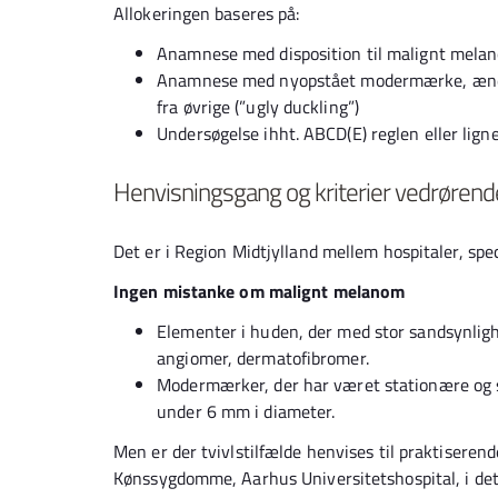
Allokeringen baseres på:
Anamnese med disposition til malignt melano
Anamnese med nyopstået modermærke, ændri
fra øvrige (”ugly duckling”)
Undersøgelse ihht. ABCD(E) reglen eller lign
Henvisningsgang og kriterier vedrøre
Det er i Region Midtjylland mellem hospitaler, sp
Ingen mistanke om malignt melanom
Elementer i huden, der med stor sandsynlig
angiomer, dermatofibromer.
Modermærker, der har været stationære og 
under 6 mm i diameter.
Men er der tvivlstilfælde henvises til praktiseren
Kønssygdomme, Aarhus Universitetshospital, i det 