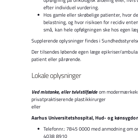
opfølgning på onkologisk afdeling eller, hvis
efter individuel vurdering.
Hos gamle eller skrøbelige patienter, hvor de
belastning, og hvor risikoen for recidiv enten
små, kan hele opfølgningen ske hos egen læ
Supplerende oplysninger findes i Sundhedsstyrel
Der tilsendes løbende egen læge epikriser/ambulan
patient eller pårørende.
Lokale oplysninger
Ved mistanke, eller tvivlstilfælde
om modermærkekræf
privatpraktiserende plastikkirurger
eller
Aarhus Universitetshospital, Hud- og kønsygd
Telefonnr.: 7845 0000 med anmodning om oms
4038 8910