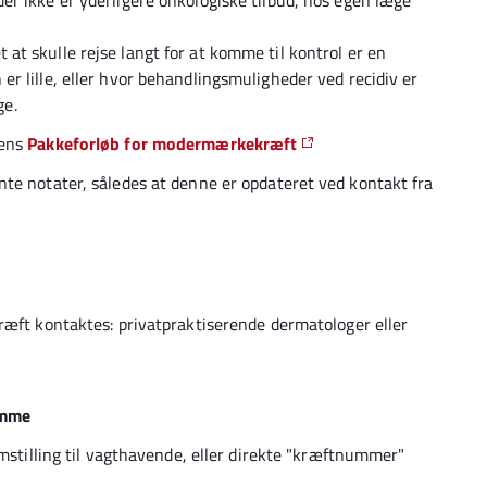
 der ikke er yderligere onkologiske tilbud, hos egen læge
t at skulle rejse langt for at komme til kontrol er en
 er lille, eller hvor behandlingsmuligheder ved recidiv er
ge.
sens
Pakkeforløb for modermærkekræft
te notater, således at denne er opdateret ved kontakt fra
t kontaktes: privatpraktiserende dermatologer eller
omme
tilling til vagthavende, eller direkte "kræftnummer"