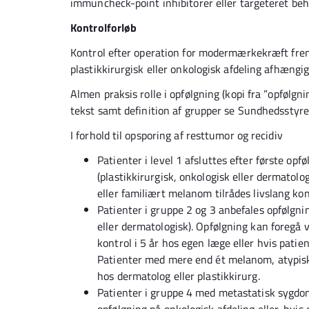
immuncheck-point inhibitorer eller targeteret beh
Kontrolforløb
Kontrol efter operation for modermærkekræft frem
plastikkirurgisk eller onkologisk afdeling afhængigt
Almen praksis rolle i opfølgning (kopi fra ”opføl
tekst samt definition af grupper se Sundhedsstyr
I forhold til opsporing af resttumor og recidiv
Patienter i level 1 afsluttes efter første opf
(plastikkirurgisk, onkologisk eller dermatol
eller familiært melanom tilrådes livslang kon
Patienter i gruppe 2 og 3 anbefales opfølgning
eller dermatologisk). Opfølgning kan foregå v
kontrol i 5 år hos egen læge eller hvis pat
Patienter med mere end ét melanom, atypiske
hos dermatolog eller plastikkirurg.
Patienter i gruppe 4 med metastatisk sygdo