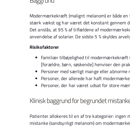
Baggrund
Modermærkekræft (malignt melanom) er både en fa
stærk vækst og har været det konstant gennem de s
Det anslås, at 95 % af tilfældene af modermærkekræ
anvendelse af solarier. De sidste 5 % skyldes arve
Risikofaktorer
Familiær tilbøjelighed til modermærkekræf
[forældre, børn, søskende] henviser den prak
Personer med særligt mange eller abnorme
Personer, der allerede har haft modermærk
Personer, der har været udsat for store mæn
Klinisk baggrund for begrundet mista
Patienter allokeres til en af tre kategorier: ing
mistanke (sandsynligt melanom) om modermærke