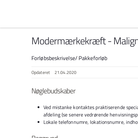
Spring til indhold
Modermærkekræft - Malign
Forløbsbeskrivelse/ Pakkeforløb
Opdateret
21.04.2020
Nøglebudskaber
Ved mistanke kontaktes praktiserende specia
afdeling (se senere vedrørende henvisningsp
Lokale telefonnumre, lokationsnumre, indhol