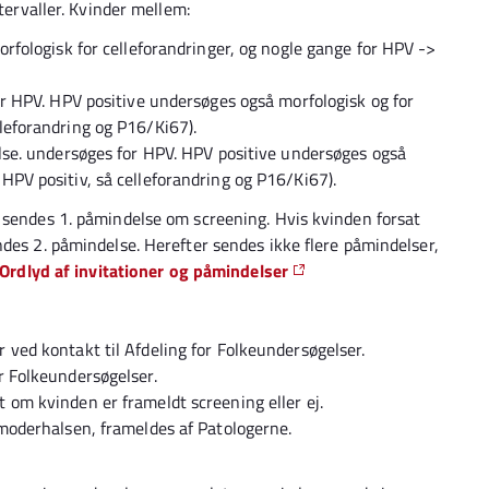
ntervaller. Kvinder mellem:
orfologisk for celleforandringer, og nogle gange for HPV ->
or HPV. HPV positive undersøges også morfologisk og for
lleforandring og P16/Ki67).
else. undersøges for HPV. HPV positive undersøges også
HPV positiv, så celleforandring og P16/Ki67).
 sendes 1. påmindelse om screening. Hvis kvinden forsat
ndes 2. påmindelse. Herefter sendes ikke flere påmindelser,
Ordlyd af invitationer og påmindelser
 ved kontakt til Afdeling for Folkeundersøgelser.
r Folkeundersøgelser.
 om kvinden er frameldt screening eller ej.
vmoderhalsen, frameldes af Patologerne.