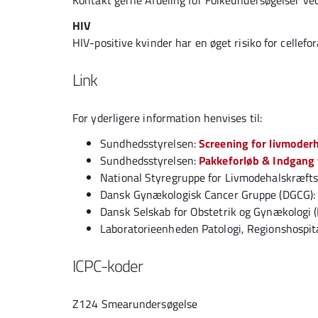
Kontakt gerne Afdeling for Folkeundersøgelser ved
HIV
HIV-positive kvinder har en øget risiko for cellefo
Link
For yderligere information henvises til:
Sundhedsstyrelsen:
Screening for livmoder
Sundhedsstyrelsen:
Pakkeforløb & Indgang ti
National Styregruppe for Livmodehalskræft
Dansk Gynækologisk Cancer Gruppe (DGCG)
Dansk Selskab for Obstetrik og Gynækologi 
Laboratorieenheden Patologi, Regionshospit
ICPC-koder
Z124 Smearundersøgelse