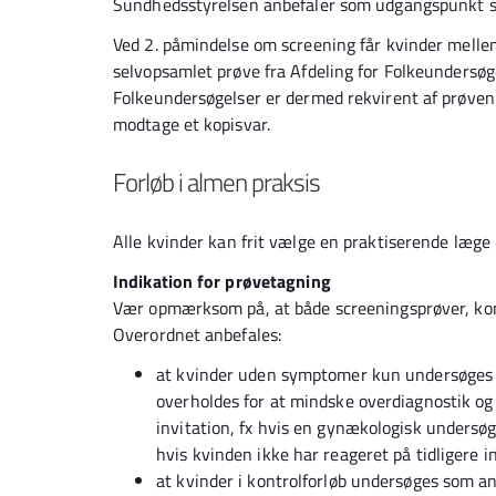
Sundhedsstyrelsen anbefaler som udgangspunkt sc
Ved 2. påmindelse om screening får kvinder mellem 
selvopsamlet prøve fra Afdeling for Folkeundersøg
Folkeundersøgelser er dermed rekvirent af prøven 
modtage et kopisvar.
Forløb i almen praksis
Alle kvinder kan frit vælge en praktiserende læge 
Indikation for prøvetagning
Vær opmærksom på, at både screeningsprøver, kon
Overordnet anbefales:
at kvinder uden symptomer kun undersøges ef
overholdes for at mindske overdiagnostik o
invitation, fx hvis en gynækologisk undersøge
hvis kvinden ikke har reageret på tidligere in
at kvinder i kontrolforløb undersøges som anb