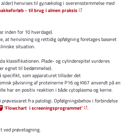
 alder) henvises til gynækolog i overensstemmelse med
pakkeforløb - til brug i almen praksis
ar inden for 10 hverdage).
re, at henvisning og rettidig opfølgning foretages baseret
liniske situation.
 klassifikationen. Plade- og cylinderepitel vurderes
r egnet til bedømmelse).
pecifikt, som apparaturet tillader det
misk påvisning af proteinerne P16 og KI67 anvendt på en
elle har en positiv reaktion i både cytoplasma og kerne.
 prøvesvaret fra patologi. Opfølgningsbehov i forbindelse
’Flowchart i screeningsprogrammet’
.
lt ved prøvetagning.