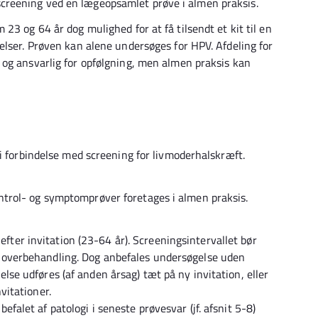
reening ved en lægeopsamlet prøve i almen praksis.
23 og 64 år dog mulighed for at få tilsendt et kit til en
elser. Prøven kan alene undersøges for HPV. Afdeling for
og ansvarlig for opfølgning, men almen praksis kan
i forbindelse med screening for livmoderhalskræft.
trol- og symptomprøver foretages i almen praksis.
ter invitation (23-64 år). Screeningsintervallet bør
g overbehandling. Dog anbefales undersøgelse uden
lse udføres (af anden årsag) tæt på ny invitation, eller
vitationer.
efalet af patologi i seneste prøvesvar (jf. afsnit 5-8)