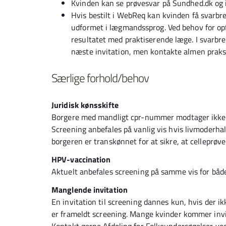
Kvinden kan se prøvesvar på Sundhed.dk og i
Hvis bestilt i WebReq kan kvinden få svarbre
udformet i lægmandssprog. Ved behov for opf
resultatet med praktiserende læge. I svarbr
næste invitation, men kontakte almen praks
Særlige forhold/behov
Juridisk kønsskifte
Borgere med mandligt cpr-nummer modtager ikke i
Screening anbefales på vanlig vis hvis livmoderhals
borgeren er transkønnet for at sikre, at celleprøve
HPV-vaccination
Aktuelt anbefales screening på samme vis for båd
Manglende invitation
En invitation til screening dannes kun, hvis der ik
er frameldt screening. Mange kvinder kommer invita