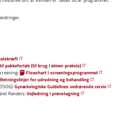
 mistanke om, at kvinden er ’faldet ud af’ programmet.
randringer.
halskræft
l pakkeforløb (til brug i almen praksis)
screening:
Flowchart i screeningsprogrammet
:
Retningslinjer for udredning og behandling
(DSOG):
Gynækologiske Guidelines vedrørende cervix
alet Randers:
Vejledning i prøvetagning