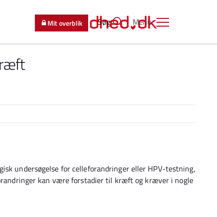
Søg
Menu
Mit overblik
ræft
isk undersøgelse for celleforandringer eller HPV-testning,
orandringer kan være forstadier til kræft og kræver i nogle