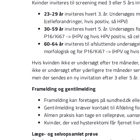
Kvinder inviteres til screening med 3 eller 5 års i
23-29 år
inviteres hvert 3. år. Undersøges m
(celleforandringer, hvis positiv, så HPV)
30-59 år
inviteres hvert 5. år. Undersøges f
P16/Ki67 -> (HPV og hvis HPV positiv, så ce
60-64 år
inviteres til afsluttende undersøg
morfologisk og for P16/Ki67 -> (HPV og hvis 
Hvis kvinden ikke er undersøgt efter tre måneder,
ikke er undersøgt efter yderligere tre måneder se
men der sendes en ny invitation efter 3 eller 5 år.
Framelding og gentilmelding
Framelding kan foretages på sundhed.dk eller
Gentilmelding kræver kontakt til Afdeling fo
Almen praksis kan tage en celleprøve, uanset
Kvinder, der ved hysterektomi får fjernet li
Læge- og selvopsamlet prøve