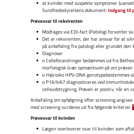
at kvinder med suspekte symptomer (uanset
Sundhedsstyrelsens dokument:
Indgang til 
Prøvesvar til rekvirenten
Modtages via EDI-fact (Patologi forventer sv
Det er rekvirenten, der har ansvar for at sik
på anbefaling fra patologi eller grundet den k
Diagnoser
o
Celleforandringer bedømmes ud fra Bethesda
morfologisk (vær opmærksom på om prøven e
o
Højrisiko HPV-DNA genotypebestemmes så s
o
P16/ki67 diagnosticeres ved immunhistoke
celleudstrygning. Prøven er positiv, når en c
Anbefaling om opfølgning efter screening angives i
med screening vurderes ud fra følgende kriterier
Prøvesvar til kvinden
Lægen overleverer svar til kvinden som afta