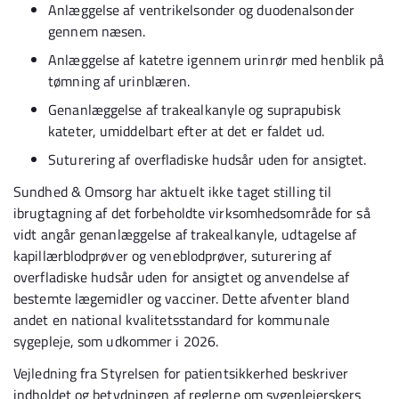
Anlæggelse af ventrikelsonder og duodenalsonder
gennem næsen.
Anlæggelse af katetre igennem urinrør med henblik på
tømning af urinblæren.
Genanlæggelse af trakealkanyle og suprapubisk
kateter, umiddelbart efter at det er faldet ud.
Suturering af overfladiske hudsår uden for ansigtet.
Sundhed & Omsorg har aktuelt ikke taget stilling til
ibrugtagning af det forbeholdte virksomhedsområde for så
vidt angår genanlæggelse af trakealkanyle, udtagelse af
kapillærblodprøver og veneblodprøver, suturering af
overfladiske hudsår uden for ansigtet og anvendelse af
bestemte lægemidler og vacciner. Dette afventer bland
andet en national kvalitetsstandard for kommunale
sygepleje, som udkommer i 2026.
Vejledning fra Styrelsen for patientsikkerhed beskriver
indholdet og betydningen af reglerne om sygeplejerskers