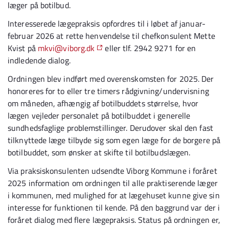
læger på botilbud.
Interesserede lægepraksis opfordres til i løbet af januar-
februar 2026 at rette henvendelse til chefkonsulent Mette
Kvist på
mkvi@viborg.dk
eller tlf. 2942 9271 for en
indledende dialog.
Ordningen blev indført med overenskomsten for 2025. Der
honoreres for to eller tre timers rådgivning/undervisning
om måneden, afhængig af botilbuddets størrelse, hvor
lægen vejleder personalet på botilbuddet i generelle
sundhedsfaglige problemstillinger. Derudover skal den fast
tilknyttede læge tilbyde sig som egen læge for de borgere på
botilbuddet, som ønsker at skifte til botilbudslægen.
Via praksiskonsulenten udsendte Viborg Kommune i foråret
2025 information om ordningen til alle praktiserende læger
i kommunen, med mulighed for at lægehuset kunne give sin
interesse for funktionen til kende. På den baggrund var der i
foråret dialog med flere lægepraksis. Status på ordningen er,