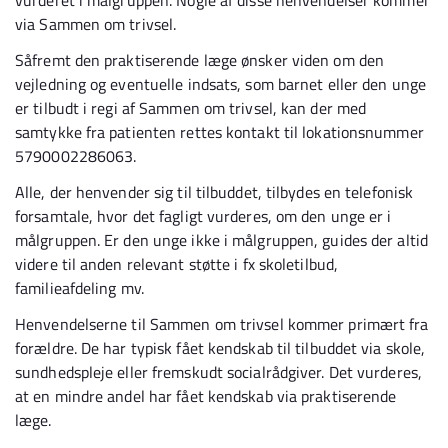
vurderet i målgruppen. Nogle af disse henvendelser kommer
via Sammen om trivsel.
Såfremt den praktiserende læge ønsker viden om den
vejledning og eventuelle indsats, som barnet eller den unge
er tilbudt i regi af Sammen om trivsel, kan der med
samtykke fra patienten rettes kontakt til lokationsnummer
5790002286063.
Alle, der henvender sig til tilbuddet, tilbydes en telefonisk
forsamtale, hvor det fagligt vurderes, om den unge er i
målgruppen. Er den unge ikke i målgruppen, guides der altid
videre til anden relevant støtte i fx skoletilbud,
familieafdeling mv.
Henvendelserne til Sammen om trivsel kommer primært fra
forældre. De har typisk fået kendskab til tilbuddet via skole,
sundhedspleje eller fremskudt socialrådgiver. Det vurderes,
at en mindre andel har fået kendskab via praktiserende
læge.