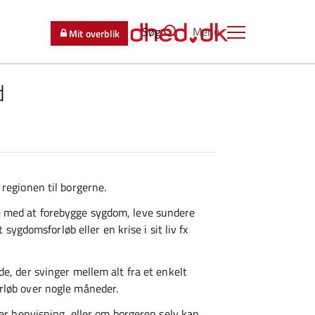
Søg
Menu
Mit overblik
d
regionen til borgerne.
 med at forebygge sygdom, leve sundere
 sygdomsforløb eller en krise i sit liv fx
e, der svinger mellem alt fra et enkelt
rløb over nogle måneder.
ver henvisning, eller om borgeren selv kan