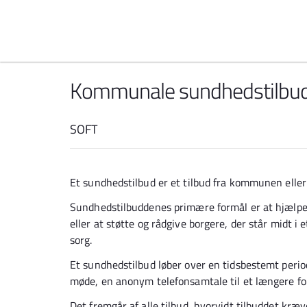
Spring til indhold
Kommunale sundhedstilbu
SOFT
Et sundhedstilbud er et tilbud fra kommunen eller 
Sundhedstilbuddenes primære formål er at hjælpe
eller at støtte og rådgive borgere, der står midt i et
sorg.
Et sundhedstilbud løber over en tidsbestemt period
møde, en anonym telefonsamtale til et længere fo
Det fremgår af alle tilbud, hvorvidt tilbuddet kræ