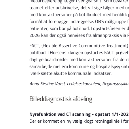
medarbejdere og læger i sengeafsnit, som bevarer 
teamet efter udskrivelse, det vil sige følger med u
med kontaktpersoner på botilbuddet med henblik p
formål at forebygge indlæggelse. OBS målgruppe for
patienter, som bor på botilbud. I opstartsfasen er d
2026 kan der også henvises fra almenpraksis via 
FACT, (Flexible Assertive Communitive Treatment) e
botilbud. I Horsens klyngen opstartes FACT-prøve
daglige boardmøder med kontaktpersoner fra de r
samarbejde mellem kommune og hospitalspsykiatri,
iværksætte akutte kommunale indsatser.
Anna Kirstine Varst, Ledelseskonsulent, Regionspsykia
Billeddiagnostisk afdeling
Nyrefunktion ved CT scanning - opstart 1/1-20
Der er kommet en ny vælg klogt retningslinie i for