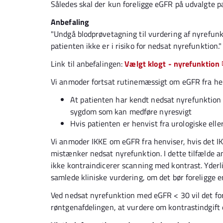
Således skal der kun foreligge eGFR på udvalgte pa
Anbefaling
"Undgå blodprøvetagning til vurdering af nyrefunk
patienten ikke er i risiko for nedsat nyrefunktion."
Link til anbefalingen:
Vælgt klogt - nyrefunktion
Vi anmoder fortsat rutinemæssigt om eGFR fra hen
At patienten har kendt nedsat nyrefunktion (
sygdom som kan medføre nyresvigt
Hvis patienten er henvist fra urologiske ell
Vi anmoder IKKE om eGFR fra henviser, hvis det 
mistænker nedsat nyrefunktion. I dette tilfælde 
ikke kontraindicerer scanning med kontrast. Yder
samlede kliniske vurdering, om det bør foreligge 
Ved nedsat nyrefunktion med eGFR < 30 vil det f
røntgenafdelingen, at vurdere om kontrastindgift e