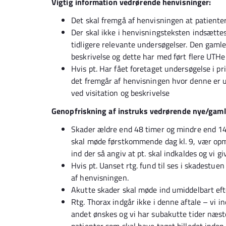
Vigtig information vedrørende henvisninger:
Det skal fremgå af henvisningen at patienter
Der skal ikke i henvisningsteksten indsættes 
tidligere relevante undersøgelser. Den gamle
beskrivelse og dette har med ført flere UTHer
Hvis pt. Har fået foretaget undersøgelse i pri
det fremgår af henvisningen hvor denne er u
ved visitation og beskrivelse
Genopfriskning af instruks vedrørende nye/gaml
Skader ældre end 48 timer og mindre end 14
skal møde førstkommende dag kl. 9, vær opm
ind der så angiv at pt. skal indkaldes og vi gi
Hvis pt. Uanset rtg. fund til ses i skadestuen
af henvisningen.
Akutte skader skal møde ind umiddelbart efte
Rtg. Thorax indgår ikke i denne aftale – vi 
andet ønskes og vi har subakutte tider næste 