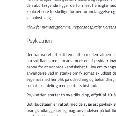
den abortsøgende ligger derfor mest hensigtsmæssi
konkretisere forskellige former for indlæggelse 
veloplyst valg.
Klinik for Kvindesygdomme, Regionshospitalet Horse
Psykiatrien
Der har været afholdt temaaften mellem almen pra
om snitfladen mellem anvendelsen af psykiatrilove
behov for at udbrede kendskabet til lov om tvangsb
anvendelse ved mistanke om fx somatisk udløst d
sygehus med henblik på udredning og behandling.
somatisk afdeling med politiets bistand.
Psykiatrien starter to nye tilbud op, affødt af 10
Botilbudsteam er rettet med de sværest psykisk s
tvangsindlæggelser og magtanvendelser på botilbu