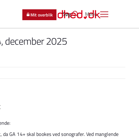
Søg
Menu
Mit overblik
 4, december 2025
t
ende:
gt, da GA 14+ skal bookes ved sonografer. Ved manglende