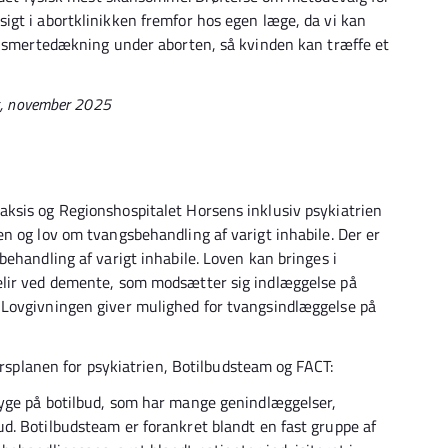
gt i abortklinikken fremfor hos egen læge, da vi kan
og smertedækning under aborten, så kvinden kan træffe et
ns, november 2025
ksis og Regionshospitalet Horsens inklusiv psykiatrien
n og lov om tvangsbehandling af varigt inhabile. Der er
ehandling af varigt inhabile. Loven kan bringes i
elir ved demente, som modsætter sig indlæggelse på
 Lovgivningen giver mulighed for tvangsindlæggelse på
-årsplanen for psykiatrien, Botilbudsteam og FACT:
yge på botilbud, som har mange genindlæggelser,
d. Botilbudsteam er forankret blandt en fast gruppe af