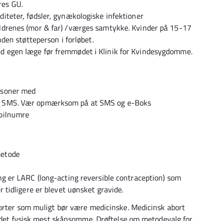
res GU.
iteter, fødsler, gynækologiske infektioner
ældrenes (mor & far) /værges samtykke. Kvinder på 15-17
nden støtteperson i forløbet.
d egen læge før fremmødet i Klinik for Kvindesygdomme.
ersoner med
og SMS. Vær opmærksom på at SMS og e-Boks
obilnumre
metode
ng er LARC (long-acting reversible contraception) som
r tidligere er blevet uønsket gravide.
borter som muligt bør være medicinske. Medicinsk abort
r det fysisk mest skånsomme. Drøftelse om metodevalg for