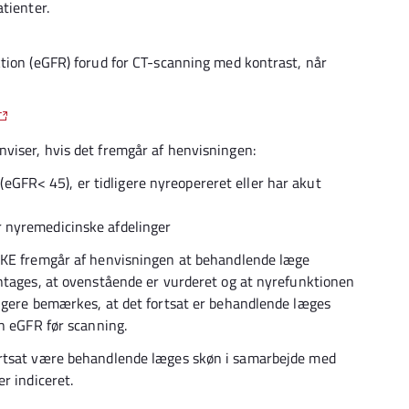
tienter.
tion (eGFR) forud for CT-scanning med kontrast, når
viser, hvis det fremgår af henvisningen:
eGFR< 45), er tidligere nyreopereret eller har akut
er nyremedicinske afdelinger
IKKE fremgår af henvisningen at behandlende læge
antages, at ovenstående er vurderet og at nyrefunktionen
ligere bemærkes, at det fortsat er behandlende læges
en eGFR før scanning.
ortsat være behandlende læges skøn i samarbejde med
r indiceret.