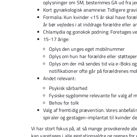
oplysninger om SM, bestemmes GA ud fra je
Kort gynækologisk anamnese: Tidligere gravid
Formalia: Kun kvinder <15 år skal have for
år bør vejledes i at inddrage forældre eller a
Chlamydia og gonokok podning: Foretages ve
15-17 årige:
Oplys den unges eget mobilnummer
Oplys om hun har forældre eller støttep
Oplys om der må sendes tid via e-Boks 
notifikationer ofte går på forældrenes m
Andet relevant:
Psykisk sårbarhed
Fysiske sygdomme relevante for valg af 
Behov for tolk
Valg af fremtidig prævention. Vores anbefali
spiraler og gestagen-implantat til kvinder de
Vi har stort fokus på, at så mange provokerede a
kan varetages i alle gestationsaldre og regnes fo