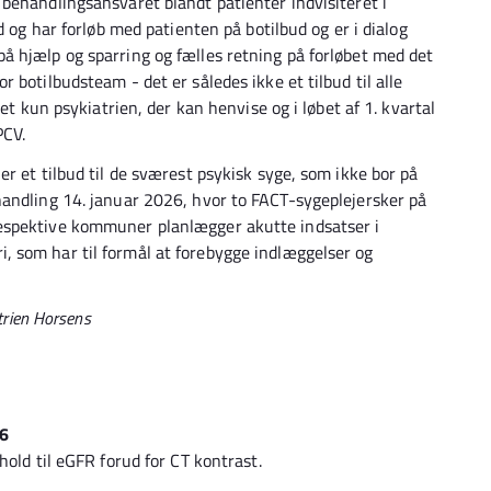
behandlingsansvaret blandt patienter indvisiteret i
d og har forløb med patienten på botilbud og er i dialog
å hjælp og sparring og fælles retning på forløbet med det
 botilbudsteam - det er således ikke et tilbud til alle
et kun psykiatrien, der kan henvise og i løbet af 1. kvartal
PCV.
r et tilbud til de sværest psykisk syge, som ikke bor på
handling 14. januar 2026, hvor to FACT-sygeplejersker på
espektive kommuner planlægger akutte indsatser i
 som har til formål at forebygge indlæggelser og
trien Horsens
26
hold til eGFR forud for CT kontrast.