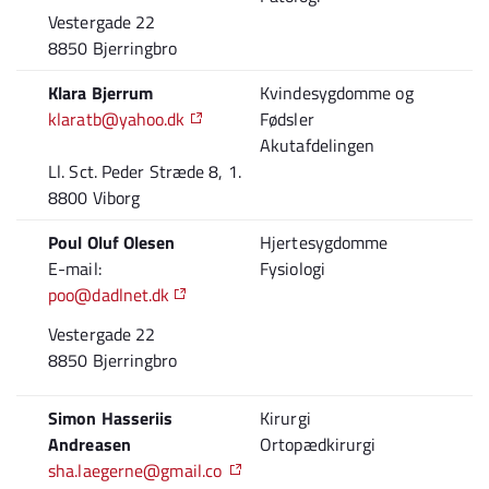
Vestergade 22
8850 Bjerringbro
Klara Bjerrum
Kvindesygdomme og
klaratb@yahoo.dk
Fødsler
Akutafdelingen
Ll. Sct. Peder Stræde 8, 1.
8800 Viborg
Poul Oluf Olesen
Hjertesygdomme
E-mail:
Fysiologi
poo@dadlnet.dk
Vestergade 22
8850 Bjerringbro
Simon Hasseriis
Kirurgi
Andreasen
Ortopædkirurgi
sha.laegerne@gmail.co