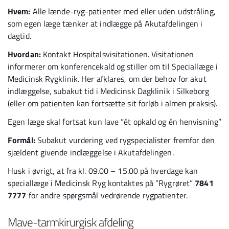
Hvem:
Alle lænde-ryg-patienter med eller uden udstråling,
som egen læge tænker at indlægge på Akutafdelingen i
dagtid.
Hvordan:
Kontakt Hospitalsvisitationen. Visitationen
informerer om konferencekald og stiller om til Speciallæge i
Medicinsk Rygklinik. Her afklares, om der behov for akut
indlæggelse, subakut tid i Medicinsk Dagklinik i Silkeborg
(eller om patienten kan fortsætte sit forløb i almen praksis).
Egen læge skal fortsat kun lave ”ét opkald og én henvisning”
Formål:
Subakut vurdering ved rygspecialister fremfor den
sjældent givende indlæggelse i Akutafdelingen.
Husk i øvrigt, at fra kl. 09.00 – 15.00 på hverdage kan
speciallæge i Medicinsk Ryg kontaktes på ”Rygrøret”
7841
7777
for andre spørgsmål vedrørende rygpatienter.
Mave-tarmkirurgisk afdeling