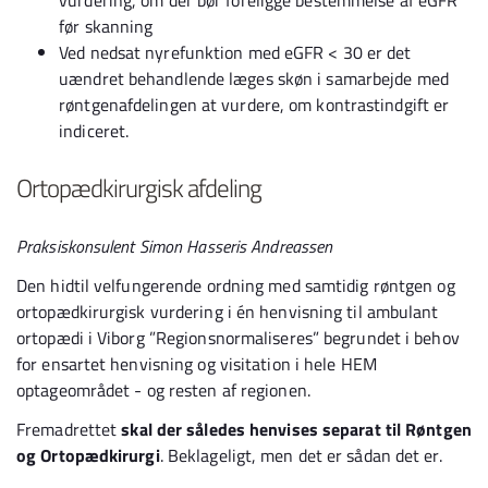
vurdering, om der bør foreligge bestemmelse af eGFR
før skanning
Ved nedsat nyrefunktion med eGFR < 30 er det
uændret behandlende læges skøn i samarbejde med
røntgenafdelingen at vurdere, om kontrastindgift er
indiceret.
Ortopædkirurgisk afdeling
Praksiskonsulent Simon Hasseris Andreassen
Den hidtil velfungerende ordning med samtidig røntgen og
ortopædkirurgisk vurdering i én henvisning til ambulant
ortopædi i Viborg ”Regionsnormaliseres” begrundet i behov
for ensartet henvisning og visitation i hele HEM
optageområdet - og resten af regionen.
Fremadrettet
skal der således henvises separat til Røntgen
og Ortopædkirurgi
. Beklageligt, men det er sådan det er.