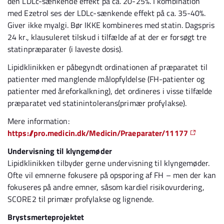
den LDLc-sænkende effekt på ca. 20-25%. I kombination
med Ezetrol ses der LDLc-sænkende effekt på ca. 35-40%.
Giver ikke myalgi. Bør IKKE kombineres med statin. Dagspris
24 kr., klausuleret tilskud i tilfælde af at der er forsøgt tre
statinpræparater (i laveste dosis).
Lipidklinikken er påbegyndt ordinationen af præparatet til
patienter med manglende målopfyldelse (FH-patienter og
patienter med åreforkalkning), det ordineres i visse tilfælde
præparatet ved statinintolerans(primær profylakse).
Mere information:
https://pro.medicin.dk/Medicin/Praeparater/11177
Undervisning til klyngemøder
Lipidklinikken tilbyder gerne undervisning til klyngemøder.
Ofte vil emnerne fokusere på opsporing af FH – men der kan
fokuseres på andre emner, såsom kardiel risikovurdering,
SCORE2 til primær profylakse og lignende.
Brystsmerteprojektet