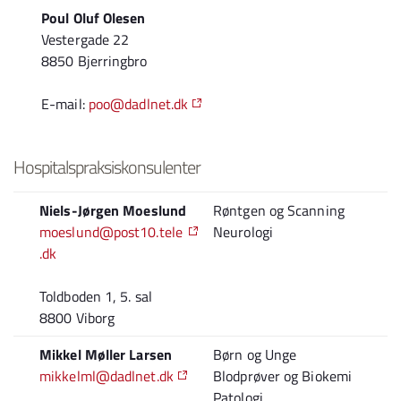
Poul Oluf Olesen
Vestergade 22
8850 Bjerringbro
E-mail:
poo@dadlnet.dk
Hospitalspraksiskonsulenter
Niels-Jørgen Moeslund
Røntgen og Scanning
moeslund@post10.tele
Neurologi
.dk
Toldboden 1, 5. sal
8800 Viborg
Mikkel Møller Larsen
Børn og Unge
mikkelml@dadlnet.dk
Blodprøver og Biokemi
Patologi