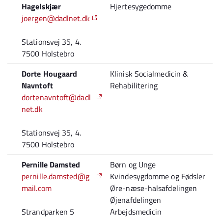
Hagelskjær
Hjertesygedomme
joergen@dadlnet.dk
Stationsvej 35, 4.
7500 Holstebro
Dorte Hougaard
Klinisk Socialmedicin &
Navntoft
Rehabilitering
dortenavntoft@dadl
net.dk
Stationsvej 35, 4.
7500 Holstebro
Pernille Damsted
Børn og Unge
pernille.damsted@g
Kvindesygdomme og Fødsler
mail.com
Øre-næse-halsafdelingen
Øjenafdelingen
Strandparken 5
Arbejdsmedicin