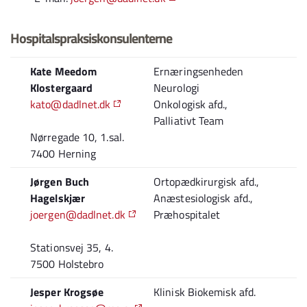
Hospitalspraksiskonsulenterne
Kate Meedom
Ernæringsenheden
Klostergaard
Neurologi
kato@dadlnet.dk
Onkologisk afd.,
Palliativt Team
Nørregade 10, 1.sal.
7400 Herning
Jørgen Buch
Ortopædkirurgisk afd.,
Hagelskjær
Anæstesiologisk afd.,
joergen@dadlnet.dk
Præhospitalet
Stationsvej 35, 4.
7500 Holstebro
Jesper Krogsøe
Klinisk Biokemisk afd.