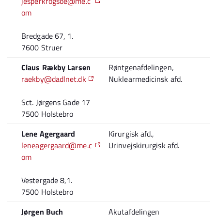
jesperkrogsoe@me.c
om
Bredgade 67, 1.
7600 Struer
Claus Rækby Lar
sen
Røntgenafdelingen,
raekby@dadlnet.dk
Nuklearmedicinsk afd.
Sct. Jørgens Gade 17
7500 Holstebro
Lene Agergaard
Kirurgisk afd.,
leneagergaard@me.c
Urinvejskirurgisk afd.
om
Vestergade 8,1.
7500 Holstebro
Jørgen Buch
Akutafdelingen