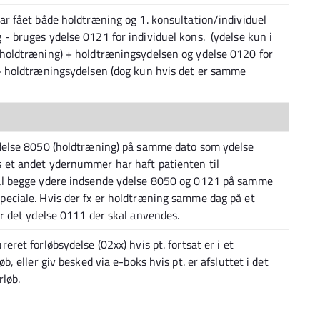
ar fået både holdtræning og 1. konsultation/individuel
- bruges ydelse 0121 for individuel kons. (ydelse kun i
 holdtræning) + holdtræningsydelsen og ydelse 0120 for
+ holdtræningsydelsen (dog kun hvis det er samme
ydelse 8050 (holdtræning) på samme dato som ydelse
 et andet ydernummer har haft patienten til
al begge ydere indsende ydelse 8050 og 0121 på samme
eciale. Hvis der fx er holdtræning samme dag på et
er det ydelse 0111 der skal anvendes.
eret forløbsydelse (02xx) hvis pt. fortsat er i et
øb, eller giv besked via e-boks hvis pt. er afsluttet i det
rløb.