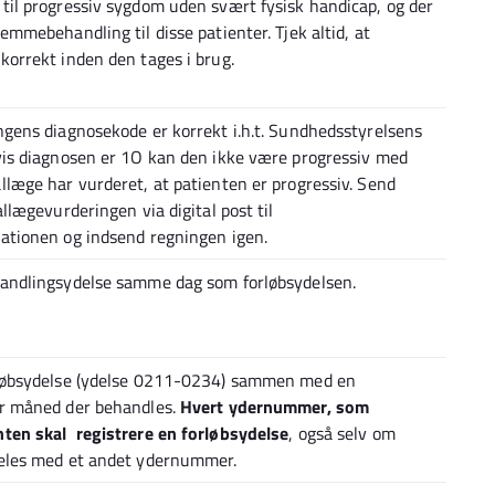
til progressiv sygdom uden svært fysisk handicap, og der
emmebehandling til disse patienter. Tjek altid, at
korrekt inden den tages i brug.
ngens diagnosekode er korrekt i.h.t. Sundhedsstyrelsens
vis diagnosen er 1O kan den ikke være progressiv med
llæge har vurderet, at patienten er progressiv. Send
allægevurderingen via digital post til
ationen og indsend regningen igen.
handlingsydelse samme dag som forløbsydelsen.
rløbsydelse (ydelse 0211-0234) sammen med en
er måned der behandles.
Hvert ydernummer, som
nten skal registrere en forløbsydelse
, også selv om
deles med et andet ydernummer.