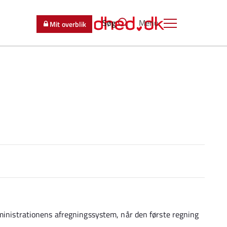
Søg
Menu
Mit overblik
dministrationens afregningssystem, når den første regning