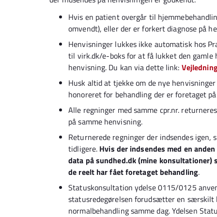
Hvis en patient overgår til hjemmebehandling
omvendt), eller der er forkert diagnose på h
Henvisninger lukkes ikke automatisk hos Pra
til virk.dk/e-boks for at få lukket den gamle
henvisning. Du kan via dette link:
Vejledning
Husk altid at tjekke om de nye henvisninger
honoreret for behandling der er foretaget på 
Alle regninger med samme cpr.nr. returneres,
på samme henvisning.
Returnerede regninger der indsendes igen, 
tidligere.
Hvis der indsendes med en anden 
data på sundhed.dk (mine konsultationer)
de reelt har fået foretaget behandling
.
Statuskonsultation ydelse 0115/0125 anvend
statusredegørelsen forudsætter en særskilt 
normalbehandling samme dag. Ydelsen Status