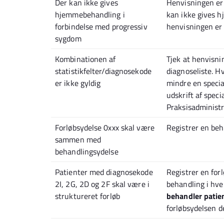
Der kan ikke gives
Henvisningen er 
hjemmebehandling i
kan ikke gives hj
forbindelse med progressiv
henvisningen er 
sygdom
Kombinationen af
Tjek at henvisni
statistikfelter/diagnosekode
diagnoseliste. H
er ikke gyldig
mindre en specia
udskrift af speci
Praksisadministr
Forløbsydelse 0xxx skal være
Registrer en be
sammen med
behandlingsydelse
Patienter med diagnosekode
Registrer en fo
2I, 2G, 2D og 2F skal være i
behandling i hv
struktureret forløb
behandler patie
forløbsydelsen 