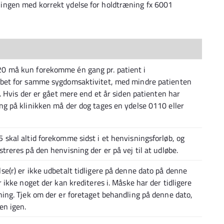
ingen med korrekt ydelse for holdtræning fx 6001
0 må kun forekomme én gang pr. patient i
øbet for samme sygdomsaktivitet, med mindre patienten
k. Hvis der er gået mere end et år siden patienten har
ng på klinikken må der dog tages en ydelse 0110 eller
 skal altid forekomme sidst i et henvisningsforløb, og
treres på den henvisning der er på vej til at udløbe.
se(r) er ikke udbetalt tidligere på denne dato på denne
r ikke noget der kan krediteres i. Måske har der tidligere
ning. Tjek om der er foretaget behandling på denne dato,
en igen.