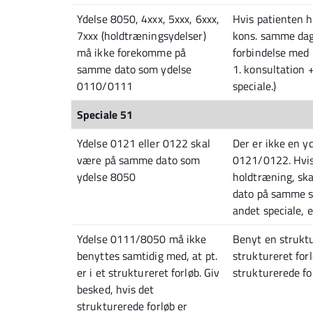
Ydelse 8050, 4xxx, 5xxx, 6xxx,
Hvis patienten h
7xxx (holdtræningsydelser)
kons. samme dag 
må ikke forekomme på
forbindelse med
samme dato som ydelse
1. konsultation 
0110/0111
speciale.)
Speciale 51
Ydelse 0121 eller 0122 skal
Der er ikke en 
være på samme dato som
0121/0122. Hvis
ydelse 8050
holdtræning, sk
dato på samme sp
andet speciale, 
Ydelse 0111/8050 må ikke
Benyt en struktur
benyttes samtidig med, at pt.
struktureret forl
er i et struktureret forløb. Giv
strukturerede fo
besked, hvis det
strukturerede forløb er