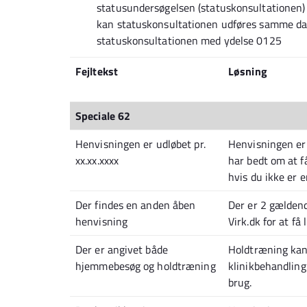
statusundersøgelsen (statuskonsultationen) e
kan statuskonsultationen udføres samme dag
statuskonsultationen med ydelse 0125
Fejltekst
Løsning
Speciale 62
Henvisningen er udløbet pr.
Henvisningen er l
xx.xx.xxxx
har bedt om at få
hvis du ikke er e
Der findes en anden åben
Der er 2 gældend
henvisning
Virk.dk for at få
Der er angivet både
Holdtræning kan 
hjemmebesøg og holdtræning
klinikbehandling.
brug.