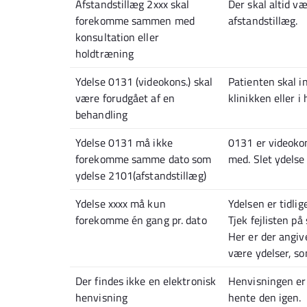
Afstandstillæg 2xxx skal
Der skal altid v
forekomme sammen med
afstandstillæg.
konsultation eller
holdtræning
Ydelse 0131 (videokons.) skal
Patienten skal i
være forudgået af en
klinikken eller 
behandling
Ydelse 0131 må ikke
0131 er videokon
forekomme samme dato som
med. Slet ydelse
ydelse 2101(afstandstillæg)
Ydelse xxxx må kun
Ydelsen er tidli
forekomme én gang pr. dato
Tjek fejlisten på
Her er der angiv
være ydelser, so
Der findes ikke en elektronisk
Henvisningen er 
henvisning
hente den igen.