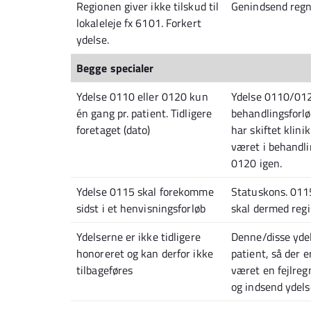
Regionen giver ikke tilskud til
Genindsend regn
lokaleleje fx 6101. Forkert
ydelse.
Begge specialer
Ydelse 0110 eller 0120 kun
Ydelse 0110/012
én gang pr. patient. Tidligere
behandlingsforl
foretaget (dato)
har skiftet klini
været i behandli
0120 igen.
Ydelse 0115 skal forekomme
Statuskons. 0115
sidst i et henvisningsforløb
skal dermed regis
Ydelserne er ikke tidligere
Denne/disse ydel
honoreret og kan derfor ikke
patient, så der e
tilbageføres
været en fejlreg
og indsend ydels