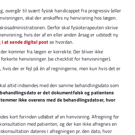
, overgår til svært fysisk handicappet fra progressiv (eller
envisningen, skal der anskaffes ny henvisning hos lægen.
ksisadministrationen. Derfor skal fysioterapeuten skrive
 henvisning, hvis der af en eller anden årsag er udstedt ny
 i at sende digital post
se hvordan.
 der kommer fra lægen er korrekte. Der bliver ikke
forkerte henvisninger. (se checklist for henvisninger).
 hvis der er fejl på én af regningerne, men kun hvis det er
skal altid indsendes med den samme behandlingsdato som
behandlingsdato er det dokumentfalsk og patientens
 stemmer ikke overens med de behandlingsdatoer, hvor
es kort forinden udløbet af en henvisning. Afregning for
konsultation med patienten, og der kan ikke afregnes en
konsultation dateres i afregningen pr. den dato, hvor