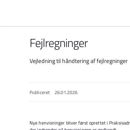
Spring til indhold
Fejlregninger
Vejledning til håndtering af fejlregninger
Publiceret
26.01.2026
Nye henvisninger bliver først oprettet i Praksisa
der indsendes på henvisningen er godkendt.