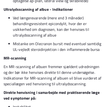
optagelse ap-plan, lateral view og skråbillede)
Ultralydsscanning af albue - Indikationer
Ved længerevarende (mere end 3 måneder)
behandlingsresistent epicondylit, hvor der er
usikkerhed om diagnosen, kan der henvises til
ultralydsscanning af albue
Mistanke om Olecranon bursit med eventuel samtidig
UL-vejledt steroidinjektion i den inflammerede bursa
MR-scanning
En MR-scanning af albuen fremmer sjældent udredningen
og der bør ikke henvises direkte til denne undersøgelse.
Indikationer for MR-scanning af albuen vil blive vurderet af
speciallægen ved henvisning til ultralydsscanning.
Direkte henvisning i samarbejde med praktiserende læge
ved symptomer på:
Instabilitet