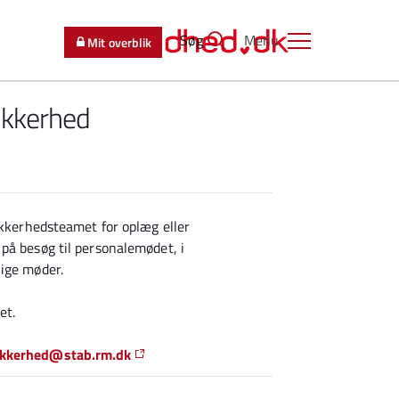
Søg
Menu
Mit overblik
ikkerhed
ikkerhedsteamet for oplæg eller
på besøg til personalemødet, i
lige møder.
et.
ikkerhed@stab.rm.dk