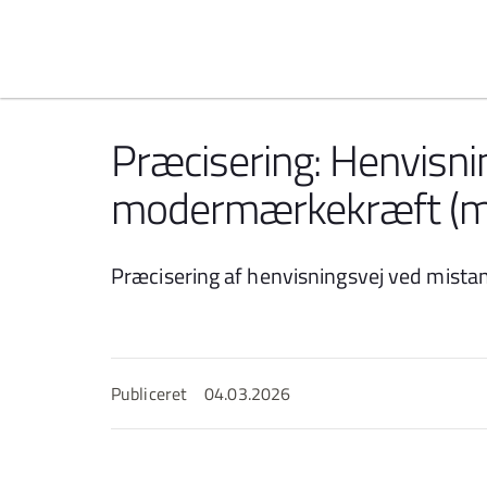
Spring til indhold
Præcisering: Henvisn
modermærkekræft (m
Præcisering af henvisningsvej ved mis
Publiceret
04.03.2026