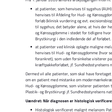
at patienter, som henvises til sygehus (A
henvises til Afdeling for Hud- og Kønssygdo
forløb (klinisk vurdering og evt. excisionsbio
til sygehus; det betyder alene, at hvis der 
og Kønssygdomme i stedet for tidligere hvo
Brystkirurgi i den indledende del af forløbet.
at patienter ved klinisk oplagte maligne mel
henvises til Hud- og Kønssygdomme (hvor se
forankret), som uden forsinkelse visiterer pa
kræftpakkeforløbet, jf. Sundhedsstyrelsens n
Dermed vil alle patienter, som skal have foretaget
om en patient med mistanke om modermærkekræft 
Hud- og Kønssygdomme, som visiterer patienten ti
Plastik- og Brystkirurgi jf. Sundhedsstyrelsens nat
Uændret: Når diagnosen er histologisk verificeret
Histologisk verificeret malignt melanom: Pati