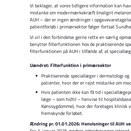
Vi beklager, at vores tidligere information kan hav
mistanke om modermærkekræft (malignt melanom).
AUH – der er ingen ændringer i opgavevaretagelsen
patientforløb i primærsektor følger fortsat Sundhe
Vi vil i den forbindelse gerne rette en særlig op
benytter filterfunktionen hos de praktiserende spe
filterfunktionen på AUH i tilfælde af, at speciallæ
Uændret: Filterfunktion i primærsektor
Praktiserende speciallæger i dermatologi og p
patienter, hvor der er rejst mistanke om m
Hvis patienten ikke kan få tid i speciallæge
læge – som hidtil – henvise til hospitalsbas
Kønssygdomme), hvor der foretages klinisk vu
fremskynde forløbet.
Ændring pr. 01.01.2026: Henvisninger til AUH v
Fra 1. januar 2026 ændres arbejdsgangen internt