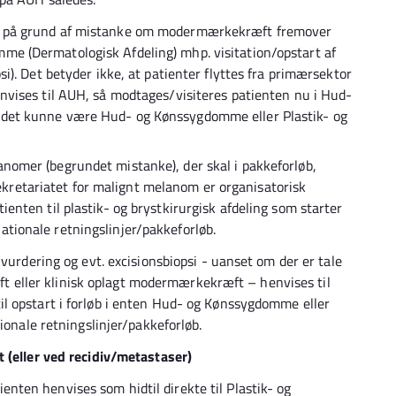
UH) på grund af mistanke om modermærkekræft fremover
mme (Dermatologisk Afdeling) mhp. visitation/opstart af
psi). Det betyder ikke, at patienter flyttes fra primærsektor
henvises til AUH, så modtages/visiteres patienten nu i Hud-
r det kunne være Hud- og Kønssygdomme eller Plastik- og
anomer (begrundet mistanke), der skal i pakkeforløb,
kretariatet for malignt melanom er organisatorisk
tienten til plastik- og brystkirurgisk afdeling som starter
ationale retningslinjer/pakkeforløb.
 vurdering og evt. excisionsbiopsi - uanset om der er tale
eller klinisk oplagt modermærkekræft – henvises til
l opstart i forløb i enten Hud- og Kønssygdomme eller
ionale retningslinjer/pakkeforløb.
 (eller ved recidiv/metastaser)
enten henvises som hidtil direkte til Plastik- og