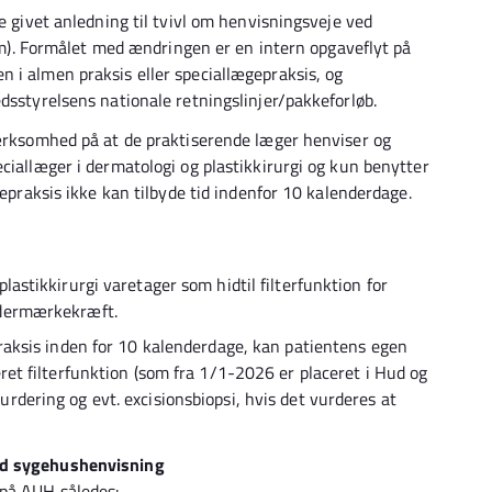
e givet anledning til tvivl om henvisningsveje ved
 Formålet med ændringen er en intern opgaveflyt på
 i almen praksis eller speciallægepraksis, og
dsstyrelsens nationale retningslinjer/pakkeforløb.
mærksomhed på at de praktiserende læger henviser og
ciallæger i dermatologi og plastikkirurgi og kun benytter
gepraksis ikke kan tilbyde tid indenfor 10 kalenderdage.
lastikkirurgi varetager som hidtil filterfunktion for
odermærkekræft.
praksis inden for 10 kalenderdage, kan patientens egen
eret filterfunktion (som fra 1/1-2026 er placeret i Hud og
rdering og evt. excisionsbiopsi, hvis det vurderes at
ed sygehushenvisning
 på AUH således: