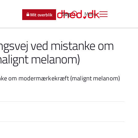
Søg
Menu
Mit overblik
ingsvej ved mistanke om
alignt melanom)
tanke om modermærkekræft (malignt melanom)