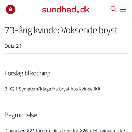
Spring til indhold
73-årig kvinde: Voksende bryst
Quiz 21
Forslag til kodning
B: X21 Symptom/klage fra bryst hos kvinde IKA
Begrundelse
Diagnosen X21 foretrækkes frem for X26, idet kvinden ikke