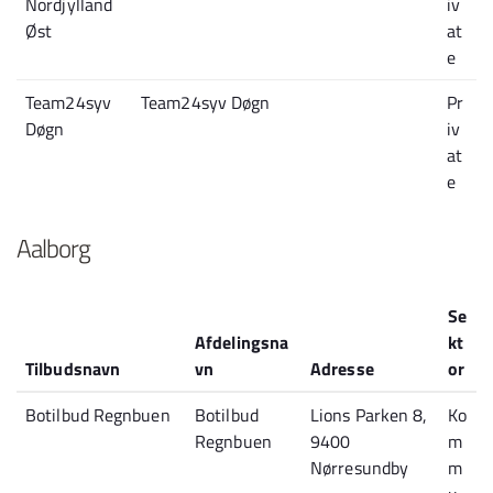
Nordjylland
iv
Øst
at
e
Team24syv
Team24syv Døgn
Pr
Døgn
iv
at
e
Aalborg
Se
Afdelingsna
kt
Tilbudsnavn
vn
Adresse
or
Botilbud Regnbuen
Botilbud
Lions Parken 8,
Ko
Regnbuen
9400
m
Nørresundby
m