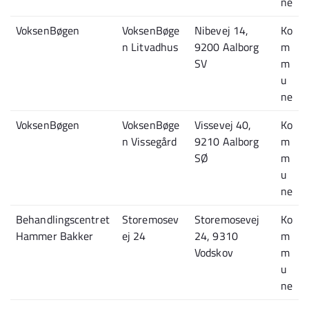
ne
VoksenBøgen
VoksenBøge
Nibevej 14,
Ko
n Litvadhus
9200 Aalborg
m
SV
m
u
ne
VoksenBøgen
VoksenBøge
Vissevej 40,
Ko
n Vissegård
9210 Aalborg
m
SØ
m
u
ne
Behandlingscentret
Storemosev
Storemosevej
Ko
Hammer Bakker
ej 24
24, 9310
m
Vodskov
m
u
ne