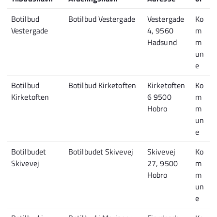
Botilbud
Botilbud Vestergade
Vestergade
Ko
Vestergade
4, 9560
m
Hadsund
m
un
e
Botilbud
Botilbud Kirketoften
Kirketoften
Ko
Kirketoften
6 9500
m
Hobro
m
un
e
Botilbudet
Botilbudet Skivevej
Skivevej
Ko
Skivevej
27, 9500
m
Hobro
m
un
e