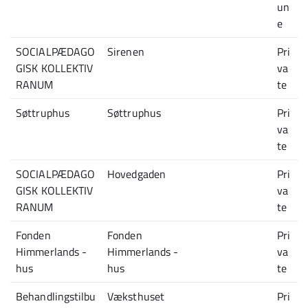
un
e
SOCIALPÆDAGO
Sirenen
Pri
GISK KOLLEKTIV
va
RANUM
te
Søttruphus
Søttruphus
Pri
va
te
SOCIALPÆDAGO
Hovedgaden
Pri
GISK KOLLEKTIV
va
RANUM
te
Fonden
Fonden
Pri
Himmerlands -
Himmerlands -
va
hus
hus
te
Behandlingstilbu
Væksthuset
Pri