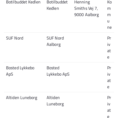
Botilbuddet Kedlen
Botilbuddet
Henning
Ko
Kedlen
Smiths Vej 7,
m
9000 Aalborg
m
u
ne
SUF Nord
SUF Nord
Pr
Aalborg
iv
at
e
Bosted Lykkebo
Bosted
Pr
ApS
Lykkebo ApS
iv
at
e
Altiden Luneborg
Altiden
Pr
Luneborg
iv
at
e