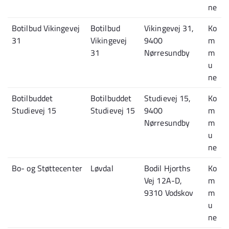
ne
Botilbud Vikingevej
Botilbud
Vikingevej 31,
Ko
31
Vikingevej
9400
m
31
Nørresundby
m
u
ne
Botilbuddet
Botilbuddet
Studievej 15,
Ko
Studievej 15
Studievej 15
9400
m
Nørresundby
m
u
ne
Bo- og Støttecenter
Løvdal
Bodil Hjorths
Ko
Vej 12A-D,
m
9310 Vodskov
m
u
ne