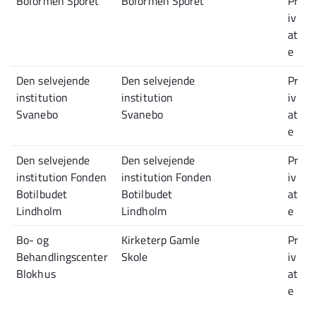
Boformen Sporet
Boformen Sporet
Pr
iv
at
e
Den selvejende
Den selvejende
Pr
institution
institution
iv
Svanebo
Svanebo
at
e
Den selvejende
Den selvejende
Pr
institution Fonden
institution Fonden
iv
Botilbudet
Botilbudet
at
Lindholm
Lindholm
e
Bo- og
Kirketerp Gamle
Pr
Behandlingscenter
Skole
iv
Blokhus
at
e