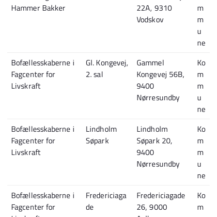
Hammer Bakker
22A, 9310
m
Vodskov
m
u
ne
Bofællesskaberne i
Gl. Kongevej,
Gammel
Ko
Fagcenter for
2. sal
Kongevej 56B,
m
Livskraft
9400
m
Nørresundby
u
ne
Bofællesskaberne i
Lindholm
Lindholm
Ko
Fagcenter for
Søpark
Søpark 20,
m
Livskraft
9400
m
Nørresundby
u
ne
Bofællesskaberne i
Fredericiaga
Fredericiagade
Ko
Fagcenter for
de
26, 9000
m