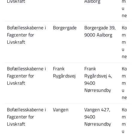
Livskraft
Aalborg
m
u
ne
Bofællesskaberne i
Borgergade
Borgergade 39,
Ko
Fagcenter for
9000 Aalborg
m
Livskraft
m
u
ne
Bofællesskaberne i
Frank
Frank
Ko
Fagcenter for
Rygårdsvej
Rygårdsvej 4,
m
Livskraft
9400
m
Nørresundby
u
ne
Bofællesskaberne i
Vangen
Vangen 427,
Ko
Fagcenter for
9400
m
Livskraft
Nørresundby
m
u