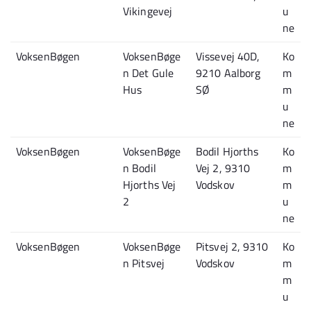
Vikingevej
u
ne
VoksenBøgen
VoksenBøge
Vissevej 40D,
Ko
n Det Gule
9210 Aalborg
m
Hus
SØ
m
u
ne
VoksenBøgen
VoksenBøge
Bodil Hjorths
Ko
n Bodil
Vej 2, 9310
m
Hjorths Vej
Vodskov
m
2
u
ne
VoksenBøgen
VoksenBøge
Pitsvej 2, 9310
Ko
n Pitsvej
Vodskov
m
m
u