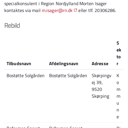
specialkonsulent i Region Nordjylland Morten Isager
kontaktes via mail
m.isager@rn.dk
eller tlf. 20306286.
Rebild
S
ek
to
Tilbudsnavn
Afdelingsnavn
Adresse
r
Bostøtte Solgården
Bostøtte Solgården
Skørpingv
K
ej 39,
o
9520
m
Skørping
m
u
n
e