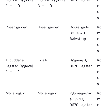
3, Hus D
3, Hus D
m
un
e
Rosengården
Rosengården
Borgergade
Ko
30, 9620
m
Aalestrup
m
un
e
Tilbuddene i
Hus F
Bøgevej 3,
Ko
Løgstør, Bøgevej
9670 Løgstør
m
3, Hus F
m
un
e
Møllersgård
Møllersgård
Købmagergad
Ko
e 17-19,
m
9670 Løgstør
m