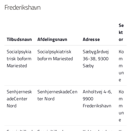
Frederikshavn
Se
kt
Tilbudsnavn
Afdelingsnavn
Adresse
or
Socialpsykia
Socialpsykiatrisk
Sæbygårdvej
Ko
trisk boform
boform Mariested
36-38, 9300
m
Mariested
Sæby
m
un
e
Senhjernesk
SenhjerneskadeCen
Anholtvej 4-6,
Ko
adeCenter
ter Nord
9900
m
Nord
Frederikshavn
m
un
e