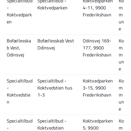
Specialtilbud
Specialtilbud -
Koktvedparken
Ko
-
Koktvedparken
4-11, 9900
m
Koktvedpark
Frederikshavn
m
en
un
e
Bofællesska
Bofællesskab Vest
Odinsvej 169-
Ko
b Vest,
Odinsvej
177, 9900
m
Odinsvej
Frederikshavn
m
un
e
Specialtilbud
Specialtilbud -
Koktvedparken
Ko
-
Koktvedstien hus
3-15, 9900
m
Koktvedstie
1-3
Frederikshavn
m
n
un
e
Specialtilbud
Specialtilbud -
Koktvedparken
Ko
-
Koktvedstien
5, 9900
m