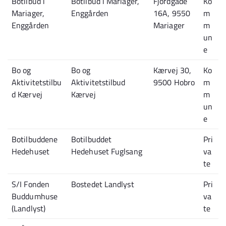
Botilbud i
Botilbud i Mariager,
Fjordgade
Ko
Mariager,
Enggården
16A, 9550
m
Enggården
Mariager
m
un
e
Bo og
Bo og
Kærvej 30,
Ko
Aktivitetstilbu
Aktivitetstilbud
9500 Hobro
m
d Kærvej
Kærvej
m
un
e
Botilbuddene
Botilbuddet
Pri
Hedehuset
Hedehuset Fuglsang
va
te
S/I Fonden
Bostedet Landlyst
Pri
Buddumhuse
va
(Landlyst)
te