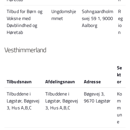
Tilbud for Børn og
Ungdomshje
Sohngaardholm
R
Voksne med
mmet
svej 59 1, 9000
eg
Døvblindhed og
Aalborg
io
Høretab
n
Vesthimmerland
Se
kt
Tilbudsnavn
Afdelingsnavn
Adresse
or
Tilbuddene i
Tilbuddene i
Bøgevej 3,
Ko
Løgstør, Bøgevej
Løgstør, Bøgevej
9670 Løgstør
m
3, Hus A,B,C
3, Hus A,B,C
m
un
e