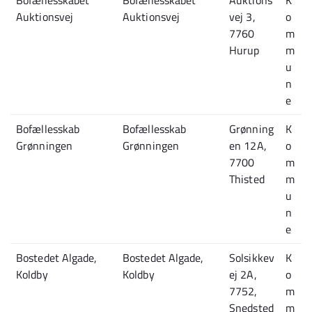
Bofællesskabet
Bofællesskabet
Auktions
K
Auktionsvej
Auktionsvej
vej 3,
o
7760
m
Hurup
m
u
n
e
Bofællesskab
Bofællesskab
Grønning
K
Grønningen
Grønningen
en 12A,
o
7700
m
Thisted
m
u
n
e
Bostedet Algade,
Bostedet Algade,
Solsikkev
K
Koldby
Koldby
ej 2A,
o
7752,
m
Snedsted
m