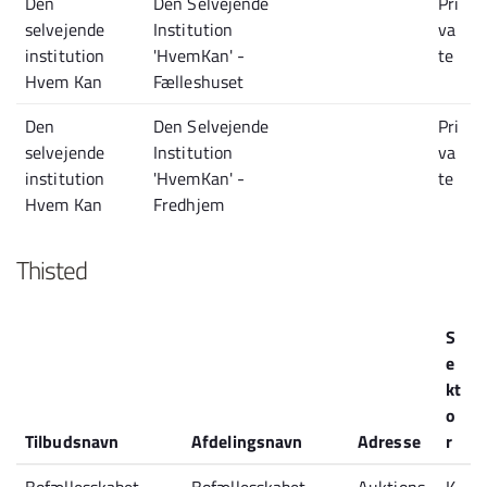
Den
Den Selvejende
Pri
selvejende
Institution
va
institution
'HvemKan' -
te
Hvem Kan
Fælleshuset
Den
Den Selvejende
Pri
selvejende
Institution
va
institution
'HvemKan' -
te
Hvem Kan
Fredhjem
Thisted
S
e
kt
o
Tilbudsnavn
Afdelingsnavn
Adresse
r