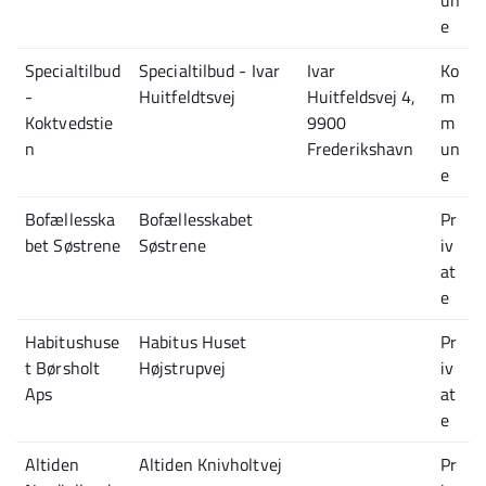
un
e
Specialtilbud
Specialtilbud - Ivar
Ivar
Ko
-
Huitfeldtsvej
Huitfeldsvej 4,
m
Koktvedstie
9900
m
n
Frederikshavn
un
e
Bofællesska
Bofællesskabet
Pr
bet Søstrene
Søstrene
iv
at
e
Habitushuse
Habitus Huset
Pr
t Børsholt
Højstrupvej
iv
Aps
at
e
Altiden
Altiden Knivholtvej
Pr