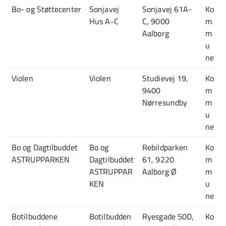
Bo- og Støttecenter
Sonjavej
Sonjavej 61A-
Ko
Hus A-C
C, 9000
m
Aalborg
m
u
ne
Violen
Violen
Studievej 19,
Ko
9400
m
Nørresundby
m
u
ne
Bo og Dagtilbuddet
Bo og
Rebildparken
Ko
ASTRUPPARKEN
Dagtilbuddet
61, 9220
m
ASTRUPPAR
Aalborg Ø
m
KEN
u
ne
Botilbuddene
Botilbudden
Ryesgade 50D,
Ko