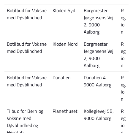
Botilbud for Voksne
Kloden Syd
Borgmester
R
med Døvblindhed
Jørgensens Vej
eg
2, 9000
io
Aalborg
n
Botilbud for Voksne
Kloden Nord
Borgmester
R
med Døvblindhed
Jørgensens Vej
eg
2, 9000
io
Aalborg
n
Botilbud for Voksne
Danalien
Danalien 4,
R
med Døvblindhed
9000 Aalborg
eg
io
n
Tilbud for Børn og
Planethuset
Kollegievej 5B,
R
Voksne med
9000 Aalborg
eg
Døvblindhed og
io
Høretab
n