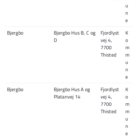
u
n
e
Bjergbo
Bjergbo Hus B, C og
Fjordlyst
K
D
vej 4,
o
7700
m
Thisted
m
u
n
e
Bjergbo
Bjergbo Hus A og
Fjordlyst
K
Platanvej 14
vej 4,
o
7700
m
Thisted
m
u
n
e