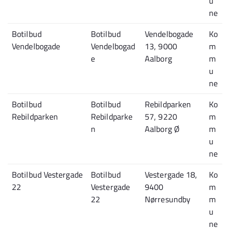
u
ne
Botilbud
Botilbud
Vendelbogade
Ko
Vendelbogade
Vendelbogad
13, 9000
m
e
Aalborg
m
u
ne
Botilbud
Botilbud
Rebildparken
Ko
Rebildparken
Rebildparke
57, 9220
m
n
Aalborg Ø
m
u
ne
Botilbud Vestergade
Botilbud
Vestergade 18,
Ko
22
Vestergade
9400
m
22
Nørresundby
m
u
ne