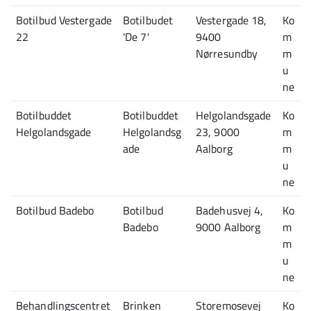
Botilbud Vestergade
Botilbudet
Vestergade 18,
Ko
22
'De 7'
9400
m
Nørresundby
m
u
ne
Botilbuddet
Botilbuddet
Helgolandsgade
Ko
Helgolandsgade
Helgolandsg
23, 9000
m
ade
Aalborg
m
u
ne
Botilbud Badebo
Botilbud
Badehusvej 4,
Ko
Badebo
9000 Aalborg
m
m
u
ne
Behandlingscentret
Brinken
Storemosevej
Ko