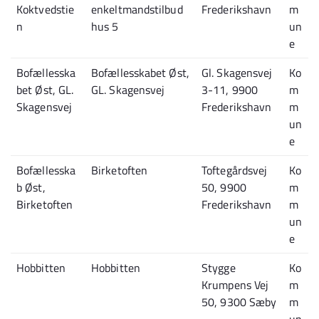
Koktvedstie
enkeltmandstilbud
Frederikshavn
m
n
hus 5
un
e
Bofællesska
Bofællesskabet Øst,
Gl. Skagensvej
Ko
bet Øst, GL.
GL. Skagensvej
3-11, 9900
m
Skagensvej
Frederikshavn
m
un
e
Bofællesska
Birketoften
Toftegårdsvej
Ko
b Øst,
50, 9900
m
Birketoften
Frederikshavn
m
un
e
Hobbitten
Hobbitten
Stygge
Ko
Krumpens Vej
m
50, 9300 Sæby
m