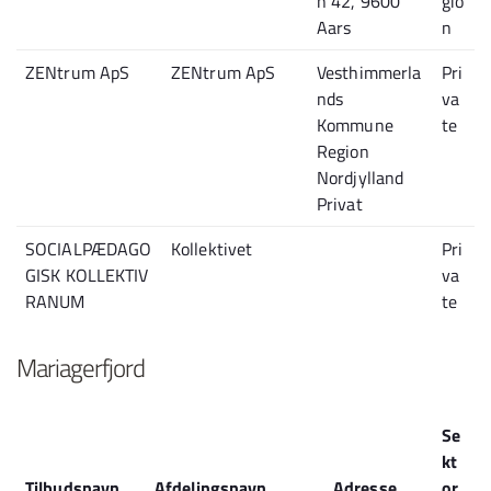
n 42, 9600
gio
Aars
n
ZENtrum ApS
ZENtrum ApS
Vesthimmerla
Pri
nds
va
Kommune
te
Region
Nordjylland
Privat
SOCIALPÆDAGO
Kollektivet
Pri
GISK KOLLEKTIV
va
RANUM
te
Mariagerfjord
Se
kt
Tilbudsnavn
Afdelingsnavn
Adresse
or