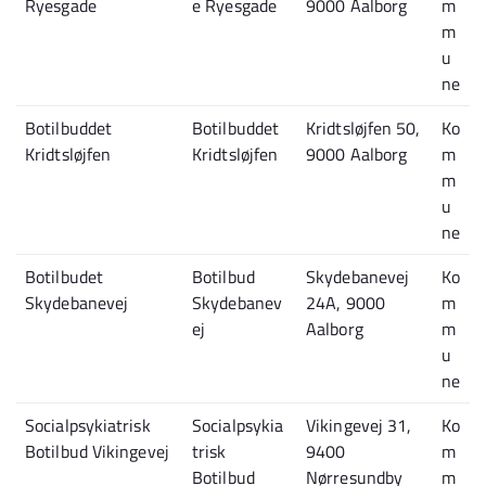
Ryesgade
e Ryesgade
9000 Aalborg
m
m
u
ne
Botilbuddet
Botilbuddet
Kridtsløjfen 50,
Ko
Kridtsløjfen
Kridtsløjfen
9000 Aalborg
m
m
u
ne
Botilbudet
Botilbud
Skydebanevej
Ko
Skydebanevej
Skydebanev
24A, 9000
m
ej
Aalborg
m
u
ne
Socialpsykiatrisk
Socialpsykia
Vikingevej 31,
Ko
Botilbud Vikingevej
trisk
9400
m
Botilbud
Nørresundby
m