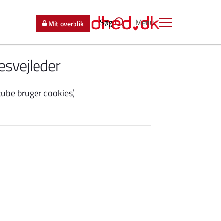
Søg
Menu
Mit overblik
esvejleder
ube bruger cookies)