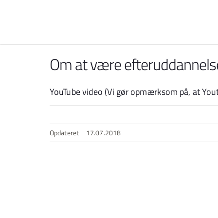
Spring til indhold
Om at være efteruddannels
YouTube video (Vi gør opmærksom på, at Yout
Opdateret
17.07.2018