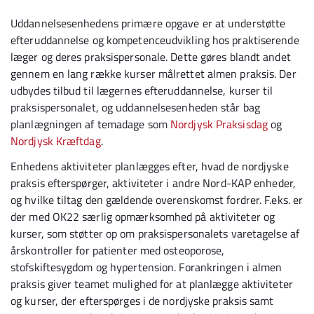
Uddannelsesenhedens primære opgave er at understøtte
efteruddannelse og kompetenceudvikling hos praktiserende
læger og deres praksispersonale. Dette gøres blandt andet
gennem en lang række kurser målrettet almen praksis. Der
udbydes tilbud til lægernes efteruddannelse, kurser til
praksispersonalet, og uddannelsesenheden står bag
planlægningen af temadage som
Nordjysk Praksisdag
og
Nordjysk Kræftdag
.
Enhedens aktiviteter planlægges efter, hvad de nordjyske
praksis efterspørger, aktiviteter i andre Nord-KAP enheder,
og hvilke tiltag den gældende overenskomst fordrer. F.eks. er
der med OK22 særlig opmærksomhed på aktiviteter og
kurser, som støtter op om praksispersonalets varetagelse af
årskontroller for patienter med osteoporose,
stofskiftesygdom og hypertension. Forankringen i almen
praksis giver teamet mulighed for at planlægge aktiviteter
og kurser, der efterspørges i de nordjyske praksis samt