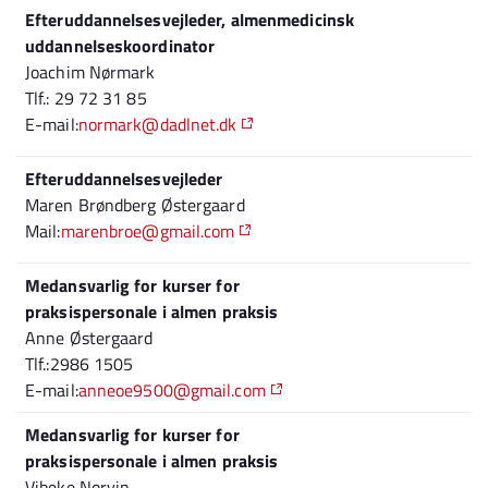
Efteruddannelsesvejleder, almenmedicinsk
uddannelseskoordinator
Joachim Nørmark
Tlf.: 29 72 31 85
E-mail:
normark@dadlnet.dk
Efteruddannelsesvejleder
Maren Brøndberg Østergaard
Mail:
marenbroe@gmail.com
Medansvarlig for kurser for
praksispersonale i almen praksis
Anne Østergaard
Tlf.:2986 1505
E-mail:
anneoe9500@gmail.com
Medansvarlig for kurser for
praksispersonale i almen praksis
Vibeke Norvin