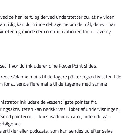
vad de har lært, og derved understøtter du, at ny viden
 Samtidig kan du minde deltagerne om de mål, de evt. har
tiviteten og minde dem om motivationen for at tage ny
rset, hvor du inkluderer dine PowerPoint slides.
rede sådanne mails til deltagere på læringsaktiviteter. I de
em for at sende flere mails til deltagerne med samme
istrator inkludere de væsentligste pointer fra
ringsaktiviteten kan nedskrives i løbet af undervisningen,
. Send pointerne til kursusadministrator, inden du går
erfølgende.
 artikler eller podcasts, som kan sendes ud efter selve