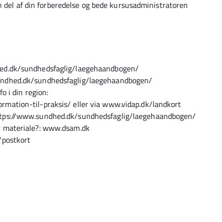
n del af din forberedelse og bede kursusadministratoren
hed.dk/sundhedsfaglig/laegehaandbogen/
sundhed.dk/sundhedsfaglig/laegehaandbogen/
o i din region:
rmation-til-praksis/ eller via www.vidap.dk/landkort
ttps://www.sundhed.dk/sundhedsfaglig/laegehaandbogen/
et materiale?: www.dsam.dk
k/postkort