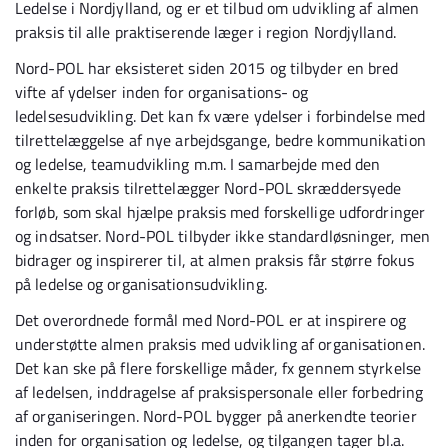
Ledelse i Nordjylland, og er et tilbud om udvikling af almen
praksis til alle praktiserende læger i region Nordjylland.
Nord-POL har eksisteret siden 2015 og tilbyder en bred
vifte af ydelser inden for organisations- og
ledelsesudvikling. Det kan fx være ydelser i forbindelse med
tilrettelæggelse af nye arbejdsgange, bedre kommunikation
og ledelse, teamudvikling m.m. I samarbejde med den
enkelte praksis tilrettelægger Nord-POL skræddersyede
forløb, som skal hjælpe praksis med forskellige udfordringer
og indsatser. Nord-POL tilbyder ikke standardløsninger, men
bidrager og inspirerer til, at almen praksis får større fokus
på ledelse og organisationsudvikling.
Det overordnede formål med Nord-POL er at inspirere og
understøtte almen praksis med udvikling af organisationen.
Det kan ske på flere forskellige måder, fx gennem styrkelse
af ledelsen, inddragelse af praksispersonale eller forbedring
af organiseringen. Nord-POL bygger på anerkendte teorier
inden for organisation og ledelse, og tilgangen tager bl.a.