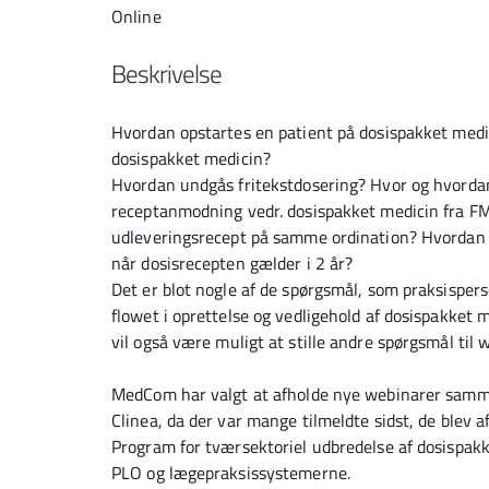
Online
Beskrivelse
Hvordan opstartes en patient på dosispakket medi
dosispakket medicin?
Hvordan undgås fritekstdosering? Hvor og hvordan
receptanmodning vedr. dosispakket medicin fra FM
udleveringsrecept på samme ordination? Hvordan k
når dosisrecepten gælder i 2 år?
Det er blot nogle af de spørgsmål, som praksisper
flowet i oprettelse og vedligehold af dosispakket
vil også være muligt at stille andre spørgsmål til 
MedCom har valgt at afholde nye webinarer sam
Clinea, da der var mange tilmeldte sidst, de blev 
Program for tværsektoriel udbredelse af dosispak
PLO og lægepraksissystemerne.