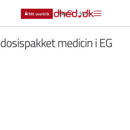
Søg
Menu
Mit overblik
osispakket medicin i EG