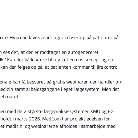
cin? Hvordan laves ændringer i dosering på patienter på
 ses det, at der er modtaget en autogenereret
K? Kan der både være tilknyttet en dosisrecept og en
an der følges op på, at patienten kommer til årskontrol,
sonale kan få besvaret på gratis webinarer, der handler om
 medicin samt arbejdsgangene i eget lægesystem. Men det
webinaret.
men med de 2 største lægepraksissystemer XMO og EG
afholdt i marts 2026. MedCom har projektledelsen for
ket medicin, og webinarerne afholdes i samarbejde med