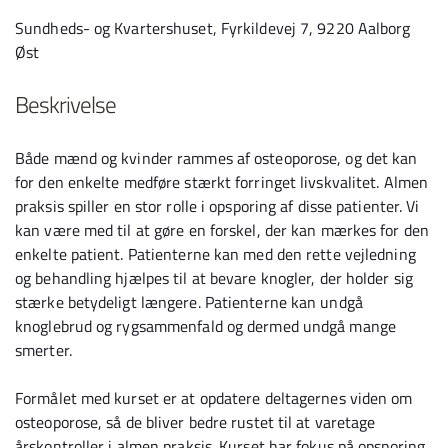
Sundheds- og Kvartershuset, Fyrkildevej 7, 9220 Aalborg
Øst
Beskrivelse
Både mænd og kvinder rammes af osteoporose, og det kan
for den enkelte medføre stærkt forringet livskvalitet. Almen
praksis spiller en stor rolle i opsporing af disse patienter. Vi
kan være med til at gøre en forskel, der kan mærkes for den
enkelte patient. Patienterne kan med den rette vejledning
og behandling hjælpes til at bevare knogler, der holder sig
stærke betydeligt længere. Patienterne kan undgå
knoglebrud og rygsammenfald og dermed undgå mange
smerter.
Formålet med kurset er at opdatere deltagernes viden om
osteoporose, så de bliver bedre rustet til at varetage
årskontroller i almen praksis. Kurset har fokus på opsporing,