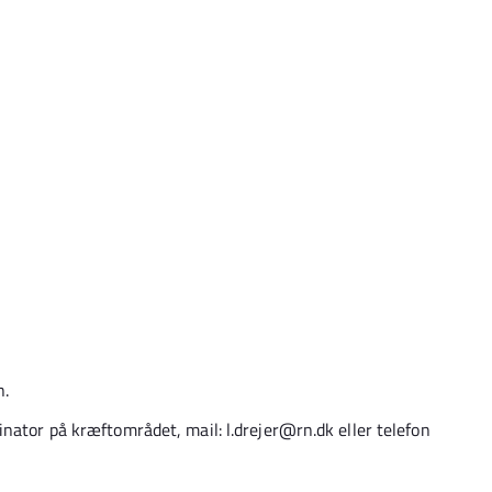
n.
nator på kræftområdet, mail: l.drejer@rn.dk eller telefon