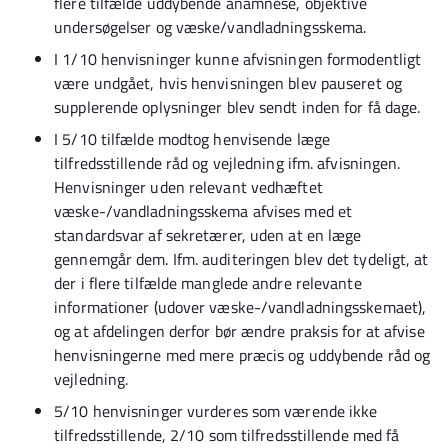
flere tilfælde uddybende anamnese, objektive
undersøgelser og væske/vandladningsskema.
I 1/10 henvisninger kunne afvisningen formodentligt
være undgået, hvis henvisningen blev pauseret og
supplerende oplysninger blev sendt inden for få dage.
I 5/10 tilfælde modtog henvisende læge
tilfredsstillende råd og vejledning ifm. afvisningen.
Henvisninger uden relevant vedhæftet
væske-/vandladningsskema afvises med et
standardsvar af sekretærer, uden at en læge
gennemgår dem. Ifm. auditeringen blev det tydeligt, at
der i flere tilfælde manglede andre relevante
informationer (udover væske-/vandladningsskemaet),
og at afdelingen derfor bør ændre praksis for at afvise
henvisningerne med mere præcis og uddybende råd og
vejledning.
5/10 henvisninger vurderes som værende ikke
tilfredsstillende, 2/10 som tilfredsstillende med få