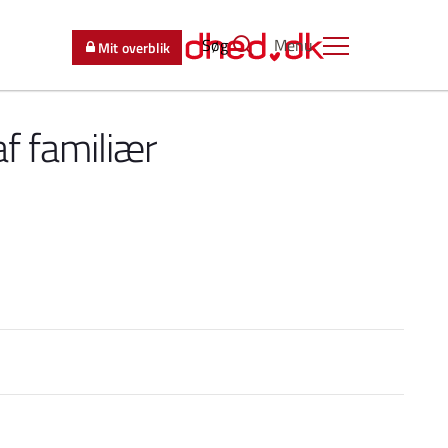
Søg
Menu
Mit overblik
f familiær