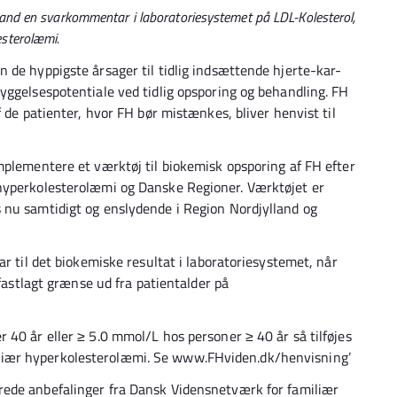
lland en svarkommentar i laboratoriesystemet på LDL-Kolesterol,
esterolæmi.
 de hyppigste årsager til tidlig indsættende hjerte-kar-
yggelsespotentiale ved tidlig opsporing og behandling. FH
 de patienter, hvor FH bør mistænkes, bliver henvist til
mplementere et værktøj til biokemisk opsporing af FH efter
hyperkolesterolæmi og Danske Regioner. Værktøjet er
 nu samtidigt og enslydende i Region Nordjylland og
ar til det biokemiske resultat i laboratoriesystemet, når
 fastlagt grænse ud fra patientalder på
 40 år eller ≥ 5.0 mmol/L hos personer ≥ 40 år så tilføjes
liær hyperkolesterolæmi. Se www.FHviden.dk/henvisning’
erede anbefalinger fra Dansk Vidensnetværk for familiær