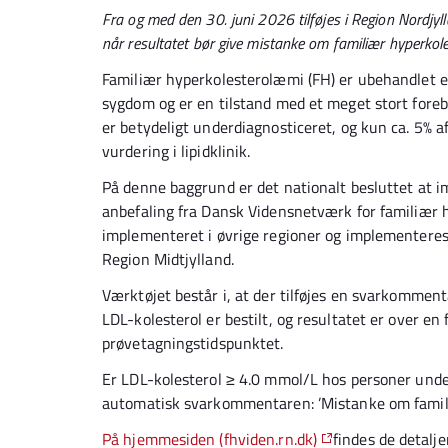
Fra og med den 30. juni 2026 tilføjes i Region Nordjy
når resultatet bør give mistanke om familiær hyperkol
Familiær hyperkolesterolæmi (FH) er ubehandlet en
sygdom og er en tilstand med et meget stort foreb
er betydeligt underdiagnosticeret, og kun ca. 5% af
vurdering i lipidklinik.
På denne baggrund er det nationalt besluttet at i
anbefaling fra Dansk Vidensnetværk for familiær 
implementeret i øvrige regioner og implementeres
Region Midtjylland.
Værktøjet består i, at der tilføjes en svarkomment
LDL-kolesterol er bestilt, og resultatet er over en
prøvetagningstidspunktet.
Er LDL-kolesterol ≥ 4.0 mmol/L hos personer under
automatisk svarkommentaren: ’Mistanke om fami
På hjemmesiden (fhviden.rn.dk)
findes de detalj