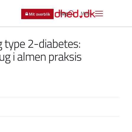
Søg
Menu
Mit overblik
g type 2-diabetes:
rug i almen praksis