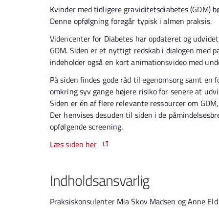
Kvinder med tidligere graviditetsdiabetes (GDM) bø
Denne opfølgning foregår typisk i almen praksis.
Videncenter for Diabetes har opdateret og udvidet 
GDM. Siden er et nyttigt redskab i dialogen med pa
indeholder også en kort animationsvideo med unde
På siden findes gode råd til egenomsorg samt en f
omkring syv gange højere risiko for senere at ud
Siden er én af flere relevante ressourcer om GDM,
Der henvises desuden til siden i de påmindelses
opfølgende screening.
Læs siden her
Indholdsansvarlig
Praksiskonsulenter Mia Skov Madsen og Anne Eld