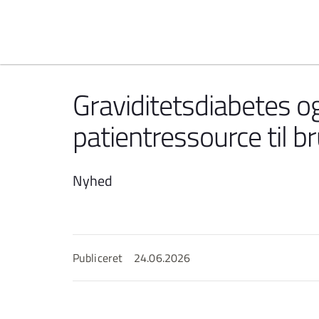
Spring til indhold
Graviditetsdiabetes o
patientressource til b
Nyhed
Publiceret
24.06.2026