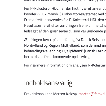
For P-Kolesterol HDL har der hidtil været anvend
kvinder (> 1,2 mmol/L) i laboratoriesystemet ved d
Fremadrettet anvendes for P-Kolesterol HDL den
Resultaterne vil efter ændringen fremkomme på sa
ledsaget af den grænseværdi, som var gældende p
Ændringen beror på anbefaling fra Dansk Selskab f
Nordjylland og Region Midtjylland, som dermed en
behandlingsvejledning ’Dyslipidæmi’ (Dansk Cardio
hermed ved først kommende opdatering.
For nærmere information om analysen P-Kolester
Indholdsansvarlig
Praksiskonsulent Morten Koldsø,
morten@famkold