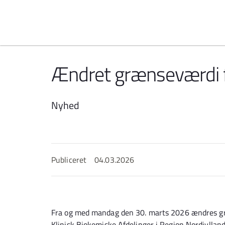
Spring til indhold
Ændret grænseværdi f
Nyhed
Publiceret
04.03.2026
Fra og med mandag den 30. marts 2026 ændres gr
Klinisk Biokemiske Afdelinger i Region Nordjyllan