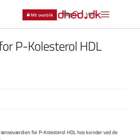
Søg
Menu
Mit overblik
or P-Kolesterol HDL
ænseværdien for P-Kolesterol HDL hos kvinder ved de
d.