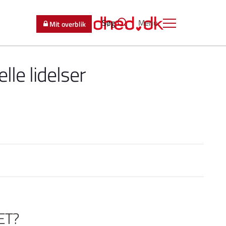
Søg
Menu
Mit overblik
le lidelser
ET?