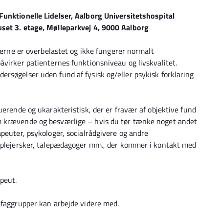
Funktionelle Lidelser, Aalborg Universitetshospital
uset 3. etage, Mølleparkvej 4, 9000 Aalborg
hjerne er overbelastet og ikke fungerer normalt
åvirker patienternes funktionsniveau og livskvalitet.
rsøgelser uden fund af fysisk og/eller psykisk forklaring
uerende og ukarakteristisk, der er fravær af objektive fund
m krævende og besværlige – hvis du tør tænke noget andet
peuter, psykologer, socialrådgivere og andre
geplejersker, talepædagoger mm., der kommer i kontakt med
apeut.
e faggrupper kan arbejde videre med.