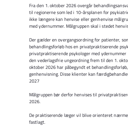
Fra den 1. oktober 2026 overgår behandlingsansva
til regionerne som led i 10-årsplanen for psykiatr
ikke længere kan henvise eller genhenvise målgru
med ydernummer. Målgruppen skal i stedet henvises
Der gælder en overgangsordning for patienter, so
behandlingsforløb hos en privatpraktiserende ps
privatpraktiserende psykologer med ydernummer m
den vederlagsfrie ungeordning frem til den 1. okt
oktober 2026 har påbegyndt et behandlingsforløb, 
genhenvisning. Disse klienter kan færdigbehandles 
2027
Målgruppen bør derfor henvises til privatpraktis
2026.
De praktiserende læger vil blive orienteret nær
fastlagt.