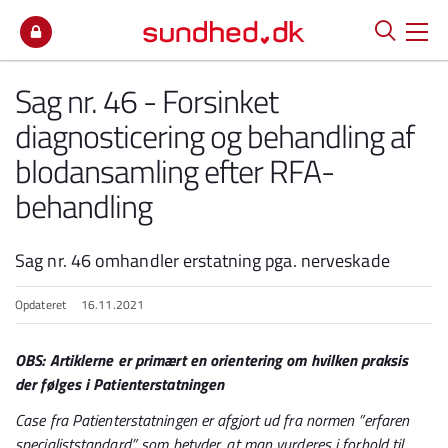
Spring til indhold
Sag nr. 46 - Forsinket
diagnosticering og behandling af
blodansamling efter RFA-
behandling
Sag nr. 46 omhandler erstatning pga. nerveskade
Opdateret
16.11.2021
OBS: Artiklerne er primært en orientering om hvilken praksis
der følges i Patienterstatningen
C
ase fra Patienterstatningen er afgjort ud fra normen ”erfaren
specialiststandard”, som betyder, at man vurderes i forhold til,