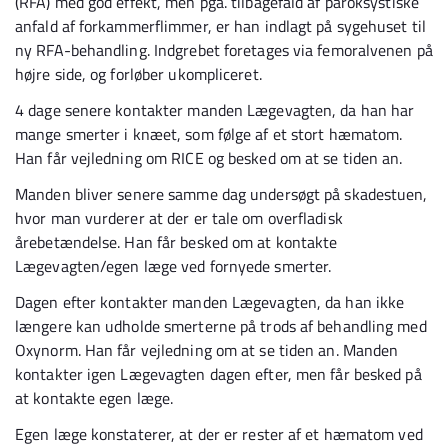
(RFA) med god effekt, men pga. tilbagefald af paroksystiske
anfald af forkammerflimmer, er han indlagt på sygehuset til
ny RFA-behandling. Indgrebet foretages via femoralvenen på
højre side, og forløber ukompliceret.
4 dage senere kontakter manden Lægevagten, da han har
mange smerter i knæet, som følge af et stort hæmatom.
Han får vejledning om RICE og besked om at se tiden an.
Manden bliver senere samme dag undersøgt på skadestuen,
hvor man vurderer at der er tale om overfladisk
årebetændelse. Han får besked om at kontakte
Lægevagten/egen læge ved fornyede smerter.
Dagen efter kontakter manden Lægevagten, da han ikke
længere kan udholde smerterne på trods af behandling med
Oxynorm. Han får vejledning om at se tiden an. Manden
kontakter igen Lægevagten dagen efter, men får besked på
at kontakte egen læge.
Egen læge konstaterer, at der er rester af et hæmatom ved