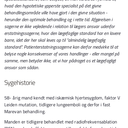
hvad den hypotetiske ypperste specialist på det givne
behandlingsområde ville have gjort i den givne situation -
herunder den optimale behandling og i rette tid. Afgørelsen i
sagerne er ikke vejledende i relation til lægers ansvar udenfor
erstatningssagerne, hvor den lægefaglige standard har en lavere
barre, idet der her skal leves op til ”almindelig lægefaglig
standard”. Patienterstatningssagerne kan derfor medvirke til at
belyse nogle konsekvenser af vores handlinger - eller mangel på
samme, men betyder ikke, at vi har pådraget os et lægefagligt
ansvar som sådan.
Sygehistorie
58- årig mand kendt med iskæmisk hjertesygdom, faktor V
Leiden mutation, tidligere lungeemboli og derfor i fast
Marevan behandling.
Manden er tidligere behandlet med radiofrekvensablation