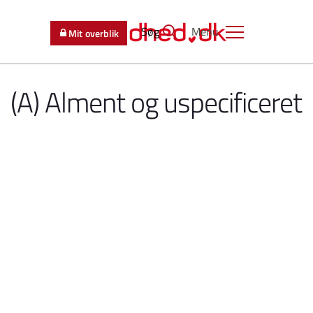
Søg
Menu
Mit overblik
(A) Alment og uspecificeret