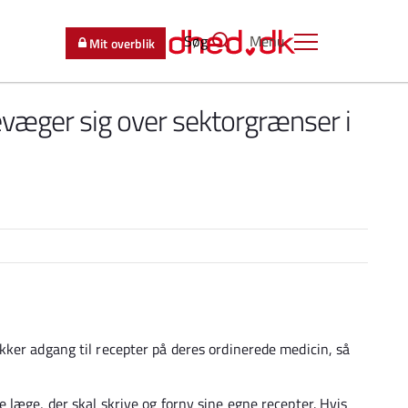
Søg
Menu
Mit overblik
bevæger sig over sektorgrænser i
ker adgang til recepter på deres ordinerede medicin, så
 læge, der skal skrive og forny sine egne recepter. Hvis