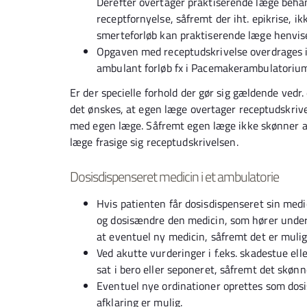
Derefter overtager praktiserende læge beha
receptfornyelse, såfremt der iht. epikrise, i
smerteforløb kan praktiserende læge henvise
Opgaven med receptudskrivelse overdrages i h
ambulant forløb fx i Pacemakerambulatorium
Er der specielle forhold der gør sig gældende ved
det ønskes, at egen læge overtager receptudskrivelse
med egen læge. Såfremt egen læge ikke skønner at
læge frasige sig receptudskrivelsen.
Dosisdispenseret medicin i et ambulatorie
Hvis patienten får dosisdispenseret sin med
og dosisændre den medicin, som hører under 
at eventuel ny medicin, såfremt det er muli
Ved akutte vurderinger i f.eks. skadestue el
sat i bero eller seponeret, såfremt det skønn
Eventuel nye ordinationer oprettes som dosis
afklaring er mulig.