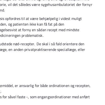
orie, vil det således være sygehusambulatoriet der fornyr
and.
is opfordres til at være behjælpelig i videst muligt
iden, og patienten ikke kan få fat på den
agelsesvist at forny en sådan recept med mindste
edicineringen problematisk.
 udstede nød-recepter. De skal i så fald orientere den
ge, en anden privatpraktiserende speciallæge, eller
emiddel, er ansvarlig for både ordinationen og recepten,
.
s for såvel faste -, som engangsordinationer med anført