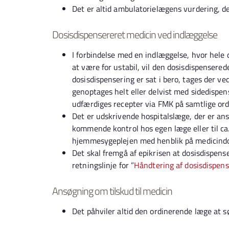
Det er altid ambulatorielægens vurdering, de
Dosisdispensereret medicin ved indlæggelse
I forbindelse med en indlæggelse, hvor hele
at være for ustabil, vil den dosisdispensere
dosisdispensering er sat i bero, tages der ve
genoptages helt eller delvist med sidedispen
udfærdiges recepter via FMK på samtlige ord
Det er udskrivende hospitalslæge, der er ansv
kommende kontrol hos egen læge eller til ca.
hjemmesygeplejen med henblik på medicind
Det skal fremgå af epikrisen at dosisdispenser
retningslinje for ”
Håndtering af dosisdispens
Ansøgning om tilskud til medicin
Det påhviler altid den ordinerende læge at s