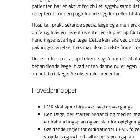
patienten har et aktivt forløb i et sygehusambulat
recepterne for den pågældende sygdom eller tilst
Hospital, praktiserende speciallæge og almen praks
omfang, hvis en recept uventet er sluppet op før t
handlingsansvarlige læge. Dette kan ske ved undt
pakningsstørrelse, hvis man ikke direkte finder m
Der erindres om, at apotekerne også har ret til at
behandlende læge, hvad enten denne nu er egen læ
ambulatorielæge. Se eksempler nedenfor.
Hovedprincipper
FMK skal ajourføres ved sektorovergange
Den læge, der starter behandling med et læg
en behandlingsplan og en plan for opfølgning
Gældende regler for ordinationer i FMK følge
stopdato og evt. ud- eller optrapningsplan