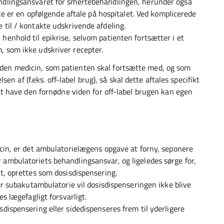
ndlingsansvaret for smertebehandlingen, herunder også
kke er en opfølgende aftale på hospitalet. Ved komplicerede
 til / kontakte udskrivende afdeling.
enhold til epikrise, selvom patienten fortsætter i et
, som ikke udskriver recepter.
r. den medicin, som patienten skal fortsætte med, og som
n af (f.eks. off-label brug), så skal dette aftales specifikt
 have den fornødne viden for off-label brugen kan egen
icin, er det ambulatorielægens opgave at forny, seponere
ambulatoriets behandlingsansvar, og ligeledes sørge for,
gt, oprettes som dosisdispensering.
ler subakutambulatorie vil dosisdispenseringen ikke blive
es lægefagligt forsvarligt.
dispensering eller sidedispenseres frem til yderligere