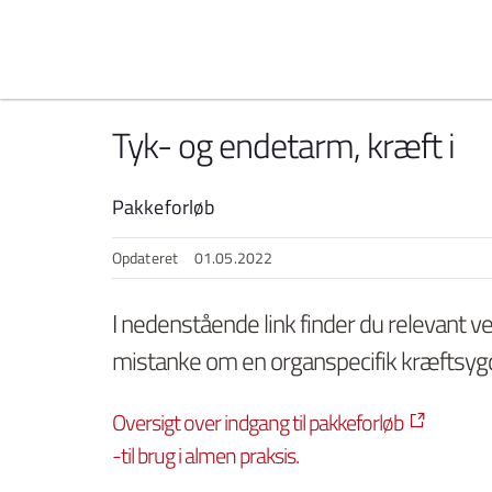
Spring til indhold
Tyk- og endetarm, kræft i
Pakkeforløb
Opdateret
01.05.2022
I nedenstående link finder du relevant v
mistanke om en organspecifik kræftsy
Oversigt over indgang til pakkeforløb
-til brug i almen praksis.