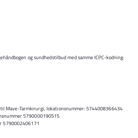
 i Lægehåndbogen og sundhedstilbud med samme ICPC-kodning:
ion til Mave-Tarmkirurgi, lokationsnummer: 5744008366434
ionsnummer 5790000190515
mer 5790002406171