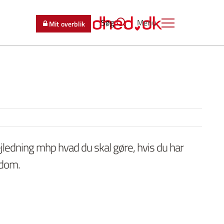
Søg
Menu
Mit overblik
ejledning mhp hvad du skal gøre, hvis du har
gdom.