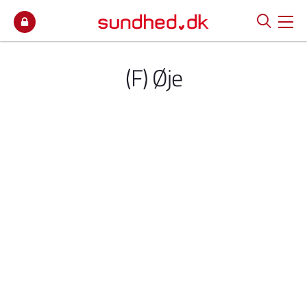
Spring til indhold
(F) Øje