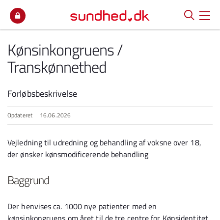
Spring til indhold
Kønsinkongruens /
Transkønnethed
Forløbsbeskrivelse
Opdateret
16.06.2026
Vejledning til udredning og behandling af voksne over 18,
der ønsker kønsmodificerende behandling
Baggrund
Der henvises ca. 1000 nye patienter med en
kønsinkongruens om året til de tre centre for Kønsidentitet.