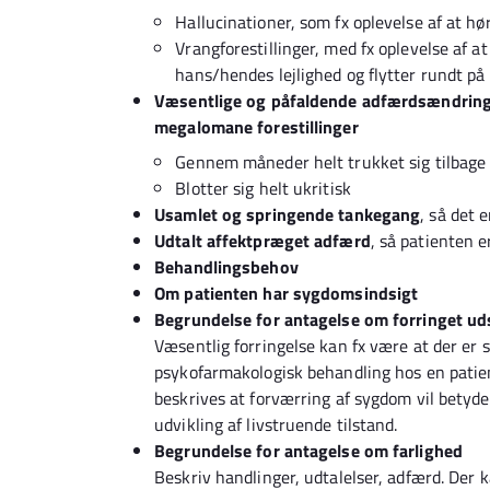
Hallucinationer, som fx oplevelse af at 
Vrangforestillinger, med fx oplevelse af at
hans/hendes lejlighed og flytter rundt på
Væsentlige og påfaldende adfærdsændringer
megalomane forestillinger
Gennem måneder helt trukket sig tilbage 
Blotter sig helt ukritisk
Usamlet og springende tankegang
, så det 
Udtalt affektpræget adfærd
, så patienten 
Behandlingsbehov
Om patienten har sygdomsindsigt
Begrundelse for antagelse om forringet uds
Væsentlig forringelse kan fx være at der er 
psykofarmakologisk behandling hos en patient
beskrives at forværring af sygdom vil betyde t
udvikling af livstruende tilstand.
Begrundelse for antagelse om farlighed
Beskriv handlinger, udtalelser, adfærd. Der k