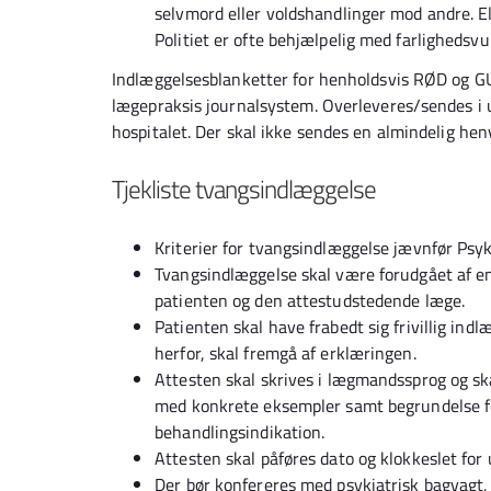
selvmord eller voldshandlinger mod andre. El
Politiet er ofte behjælpelig med farlighedsv
Indlæggelsesblanketter for henholdsvis RØD og 
lægepraksis journalsystem. Overleveres/sendes i ud
hospitalet. Der skal ikke sendes en almindelig hen
Tjekliste tvangsindlæggelse
Kriterier for tvangsindlæggelse jævnfør Psyk
Tvangsindlæggelse skal være forudgået af en
patienten og den attestudstedende læge.
Patienten skal have frabedt sig frivillig ind
herfor, skal fremgå af erklæringen.
Attesten skal skrives i lægmandssprog og sk
med konkrete eksempler samt begrundelse fo
behandlingsindikation.
Attesten skal påføres dato og klokkeslet for
Der bør konfereres med psykiatrisk bagvagt,