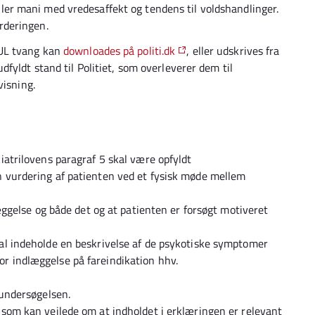
ler mani med vredesaffekt og tendens til voldshandlinger.
urderingen.
GUL tvang kan
downloades på politi.dk
, eller udskrives fra
fyldt stand til Politiet, som overleverer dem til
visning.
iatrilovens paragraf 5 skal være opfyldt
 vurdering af patienten ved et fysisk møde mellem
læggelse og både det og at patienten er forsøgt motiveret
al indeholde en beskrivelse af de psykotiske symptomer
r indlæggelse på fareindikation hhv.
 undersøgelsen.
 som kan vejlede om at indholdet i erklæringen er relevant