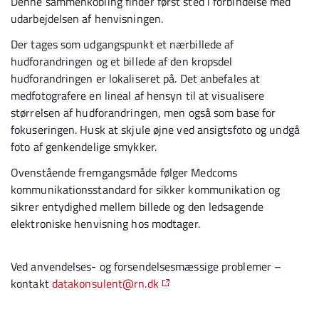
Denne sammenkobling finder først sted i forbindelse med
udarbejdelsen af henvisningen.
Der tages som udgangspunkt et nærbillede af
hudforandringen og et billede af den kropsdel
hudforandringen er lokaliseret på. Det anbefales at
medfotografere en lineal af hensyn til at visualisere
størrelsen af hudforandringen, men også som base for
fokuseringen. Husk at skjule øjne ved ansigtsfoto og undgå
foto af genkendelige smykker.
Ovenstående fremgangsmåde følger Medcoms
kommunikationsstandard for sikker kommunikation og
sikrer entydighed mellem billede og den ledsagende
elektroniske henvisning hos modtager.
Ved anvendelses- og forsendelsesmæssige problemer –
kontakt
datakonsulent@rn.dk