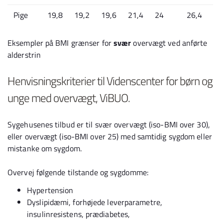
Pige
19,8
19,2
19,6
21,4
24
26,4
Eksempler på BMI grænser for
svær
overvægt ved anførte
alderstrin
Henvisningskriterier til Videnscenter for børn og
unge med overvægt, ViBUO.
Sygehusenes tilbud er til svær overvægt (iso-BMI over 30),
eller overvægt (iso-BMI over 25) med samtidig sygdom eller
mistanke om sygdom.
Overvej følgende tilstande og sygdomme:
Hypertension
Dyslipidæmi, forhøjede leverparametre,
insulinresistens, prædiabetes,