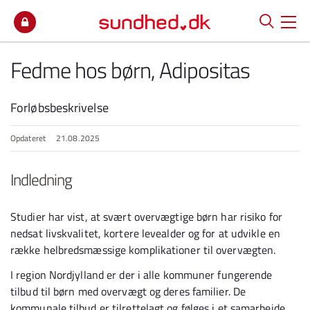
Spring til indhold
Fedme hos børn, Adipositas
Forløbsbeskrivelse
Opdateret
21.08.2025
Indledning
Studier har vist, at svært overvægtige børn har risiko for
nedsat livskvalitet, kortere levealder og for at udvikle en
række helbredsmæssige komplikationer til overvægten.
I region Nordjylland er der i alle kommuner fungerende
tilbud til børn med overvægt og deres familier. De
kommunale tilbud er tilrettelagt og følges i et samarbejde