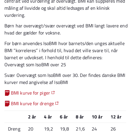
centralt ved vurdering af overvægt. BMI kan suppleres med
måling af livvidde og skal altid ledsages af en klinisk
vurdering.
Børn har overvægt/svær overvægt ved BMI langt lavere end
hvad der gælder for voksne.
For børn anvendes IsoBMI hvor barnets/den unges aktuelle
BMI ”korreleres” i forhold til, hvad det ville svare til, når
barnet er udvokset. I henhold til dette defineres:
Overvægt som IsoBMI over 25
Svær Overvægt som IsoBMI over 30. Der findes danske BMI
kurver med angivelse af IsoBMI
BMI kurve for piger
BMI kurve for drenge
2 år
4 år
6 år
8 år
10 år
12 år
Dreng
20
19,2
19,8
21,6
24
26