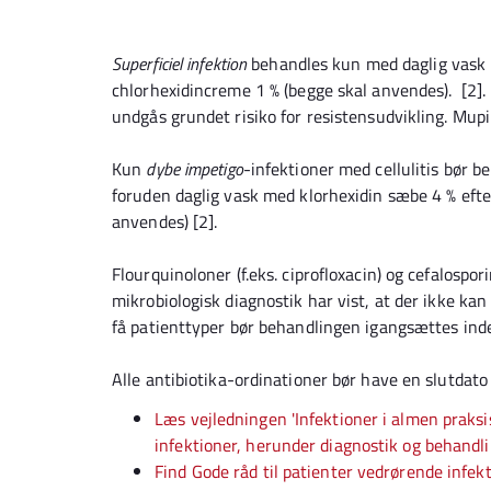
Superficiel infektion
behandles kun med daglig vask m
chlorhexidincreme 1 % (begge skal anvendes). [2].
undgås grundet risiko for resistensudvikling. Mupi
Kun
dybe impetigo
-infektioner med cellulitis bør b
foruden daglig vask med klorhexidin sæbe 4 % efte
anvendes) [2].
Flourquinoloner (f.eks. ciprofloxacin) og cefalospor
mikrobiologisk diagnostik har vist, at der ikke k
få patienttyper bør behandlingen igangsættes inde
Alle antibiotika-ordinationer bør have en slutdato
Læs vejledningen 'Infektioner i almen praksi
infektioner, herunder diagnostik og behandl
Find Gode råd til patienter vedrørende infek