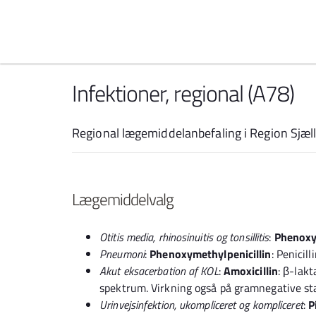
Spring til indhold
Infektioner, regional (A78)
Regional lægemiddelanbefaling i Region Sjæl
Lægemiddelvalg
Otitis media, rhinosinuitis og tonsillitis
:
Phenoxy
Pneumoni
:
Phenoxymethylpenicillin
: Penicill
Akut eksacerbation af KOL
:
Amoxicillin
: β-lak
spektrum. Virkning også på gramnegative st
Urinvejsinfektion, ukompliceret og kompliceret
:
P