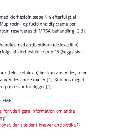
ed klorhexidin sæbe 4 % efterfulgt af
 Mupirocin- og fucidinholdig creme bør
rocin reserveres til MRSA behandling [2,3].
ehandles med antibiotikum (dicloxacillin)
rfulgt af klorhexidin creme 1% (begge skal
iner (f.eks. cefalexin) bør kun anvendes, hvor
an anvendes andre midler [1]. Kun hos meget
n prøvesvar foreligger [1].
 i FMK.
s' for yderligere information om andre
ing
’
tioner, der sjældent kræver antibiotika
.