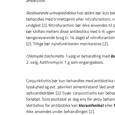
amoxicillin.
Recidiverende urinvejsinfektion
hos ældre bør kun beh
behandles med trimetoprim eller nitrofurantoin, nå
undgået [2]. Nitrofurantoin bør ikke anvendes til 
bør skiftes mellem disse antibiotika med 4-6 uger
længerevarende brug (> 14 dage) af nitrofurantoin
[2]. Tillige bør nyrefunktionen monitoreres [2].
Chlamydia trachomatis
: 1.valg er behandling med
do
2. valg: Azithromycin 1 g som engangsdosis.
Conjunktivitis bør kun behandles med antibiotika 
lysskyhed og evt. påvirket almentilstand. Ved andr
saltvandsdråber [2]. Svær conjunctivitis kan behan
forløbet. Slutresultatet er dog ens for aktiv behan
Ved behov for antibiotika kan
kloramfenikol
eller
ikke anvendes under behandlingen [2].