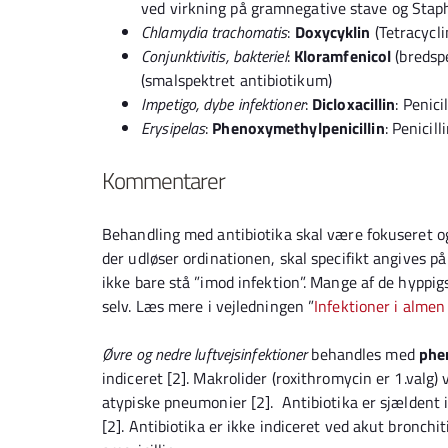
ved virkning på gramnegative stave og Stap
Chlamydia trachomatis
:
Doxycyklin
(Tetracycli
Conjunktivitis, bakteriel
:
Kloramfenicol
(bredspe
(smalspektret antibiotikum)
Impetigo, dybe infektioner
:
Dicloxacillin
: Penici
Erysipelas
:
Phenoxymethylpenicillin
: Penicill
Kommentarer
Behandling med antibiotika skal være fokuseret o
der udløser ordinationen, skal specifikt angives på 
ikke bare stå ”imod infektion”. Mange af de hyppi
selv. Læs mere i vejledningen ”
Infektioner i almen
Øvre og nedre luftvejsinfektioner
behandles med
phe
indiceret [2]. Makrolider (roxithromycin er 1.valg) 
atypiske pneumonier [2]. Antibiotika er sjældent i
[2]. Antibiotika er ikke indiceret ved akut bronchit