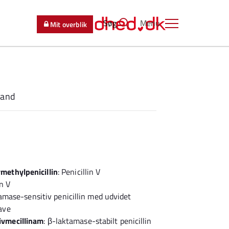
Søg
Menu
Mit overblik
land
methylpenicillin
: Penicillin V
in V
tamase-sensitiv penicillin med udvidet
ave
ivmecillinam
: β-laktamase-stabilt penicillin