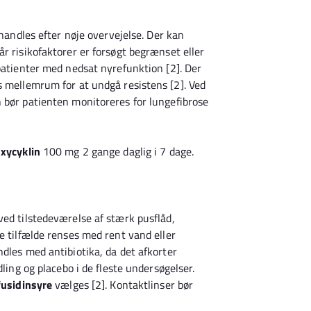
andles efter nøje overvejelse. Der kan
r risikofaktorer er forsøgt begrænset eller
patienter med nedsat nyrefunktion [2]. Der
s mellemrum for at undgå resistens [2]. Ved
 bør patienten monitoreres for lungefibrose
xycyklin
100 mg 2 gange daglig i 7 dage.
ved tilstedeværelse af stærk pusflåd,
e tilfælde renses med rent vand eller
dles med antibiotika, da det afkorter
dling og placebo i de fleste undersøgelser.
fusidinsyre
vælges [2]. Kontaktlinser bør