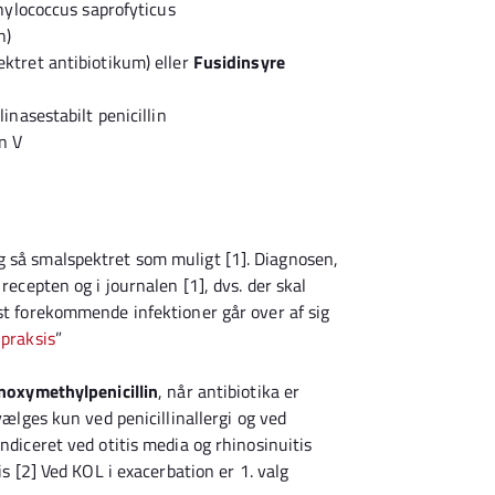
hylococcus saprofyticus
n)
ktret antibiotikum) eller
Fusidinsyre
llinasestabilt penicillin
in V
g så smalspektret som muligt [1]. Diagnosen,
recepten og i journalen [1], dvs. der skal
gst forekommende infektioner går over af sig
 praksis
”
noxymethylpenicillin
, når antibiotika er
vælges kun ved penicillinallergi og ved
ndiceret ved otitis media og rhinosinuitis
is [2] Ved KOL i exacerbation er 1. valg