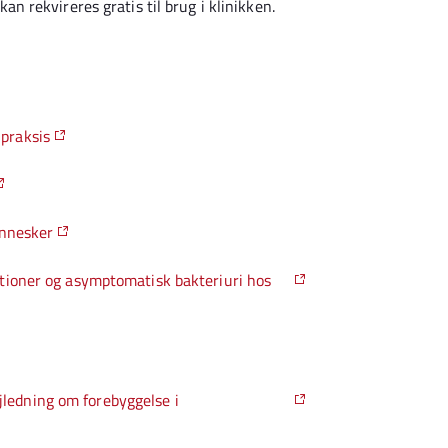
an rekvireres gratis til brug i klinikken.
 praksis
ennesker
ktioner og asymptomatisk bakteriuri hos
edning om forebyggelse i