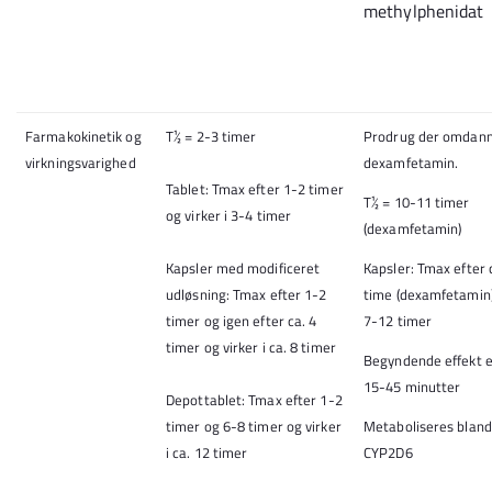
methylphenidat
Farmakokinetik og
T½ = 2-3 timer
Prodrug der omdanne
virkningsvarighed
dexamfetamin.
Tablet: Tmax efter 1-2 timer
T½ = 10-11 timer
og virker i 3-4 timer
(dexamfetamin)
Kapsler med modificeret
Kapsler: Tmax efter 
udløsning: Tmax efter 1-2
time (dexamfetamin) 
timer og igen efter ca. 4
7-12 timer
timer og virker i ca. 8 timer
Begyndende effekt e
15-45 minutter
Depottablet: Tmax efter 1-2
timer og 6-8 timer og virker
Metaboliseres bland
i ca. 12 timer
CYP2D6