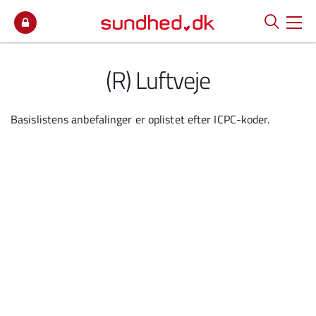
Spring til indhold
(R) Luftveje
Basislistens anbefalinger er oplistet efter ICPC-koder.