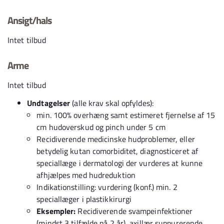
Ansigt/hals
Intet tilbud
Arme
Intet tilbud
Undtagelser
(alle krav skal opfyldes):
min. 100% overhæng samt estimeret fjernelse af 15
cm hudoverskud og pinch under 5 cm
Recidiverende medicinske hudproblemer, eller
betydelig kutan comorbiditet, diagnosticeret af
speciallæge i dermatologi der vurderes at kunne
afhjælpes med hudreduktion
Indikationstilling: vurdering (konf.) min. 2
speciallæger i plastikkirurgi
Eksempler:
Recidiverende svampeinfektioner
(mindst 3 tilfælde på 2 år), axillær suppurerende