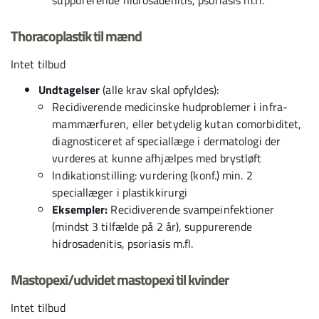
suppurerende hidrosadenitis, psoriasis m.fl.
Thoracoplastik til mænd
Intet tilbud
Undtagelser
(alle krav skal opfyldes):
Recidiverende medicinske hudproblemer i infra-
mammærfuren, eller betydelig kutan comorbiditet,
diagnosticeret af speciallæge i dermatologi der
vurderes at kunne afhjælpes med brystløft
Indikationstilling: vurdering (konf.) min. 2
speciallæger i plastikkirurgi
Eksempler:
Recidiverende svampeinfektioner
(mindst 3 tilfælde på 2 år), suppurerende
hidrosadenitis, psoriasis m.fl.
Mastopexi/udvidet mastopexi til kvinder
Intet tilbud