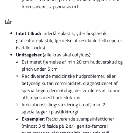
hidrosadenitis, psoriasis m.fl.
Lår
Intet tilbud:
Inderlårsplastik, yderlårsplastik,
glutealfureplastik, fjernelse af residuale fedtdepoter
(saddle-backs)
Undtagelser
(alle krav skal opfyldes):
Estimeret fjernelse af min 20 cm hudoverskud og
pinch under 5 cm
Recidiverende medicinske hudproblemer, eller
betydelig kutan comorbiditet, diagnosticeret af
speciallæge i dermatologi der vurderes at kunne
afhjælpes med hudreduktion
Indikationstilling: vurdering (konf.) min. 2
speciallæger i plastikkirurgi
Eksempler:
Recidiverende svampeinfektioner
(mindst 3 tilfælde på 2 år), genito-femoral