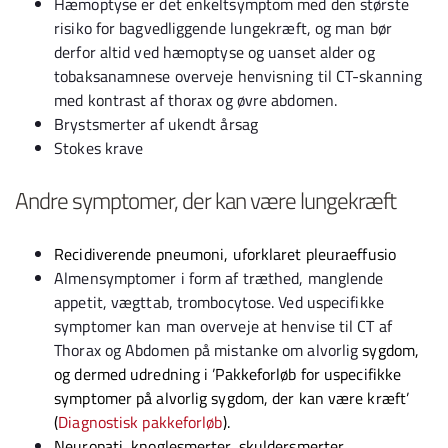
Hæmoptyse er det enkeltsymptom med den største
risiko for bagvedliggende lungekræft, og man bør
derfor altid ved hæmoptyse og uanset alder og
tobaksanamnese overveje henvisning til CT-skanning
med kontrast af thorax og øvre abdomen.
Brystsmerter af ukendt årsag
Stokes krave
Andre symptomer, der kan være lungekræft
Recidiverende pneumoni, uforklaret pleuraeffusio
Almensymptomer i form af træthed, manglende
appetit, vægttab, trombocytose. Ved uspecifikke
symptomer kan man overveje at henvise til CT af
Thorax og Abdomen på mistanke om alvorlig
sygdom,
og dermed udredning i ’Pakkeforløb for uspecifikke
symptomer på alvorlig sygdom, der kan være kræft’
(
Diagnostisk pakkeforløb
).
Neuropati, knoglesmerter, skuldersmerter,