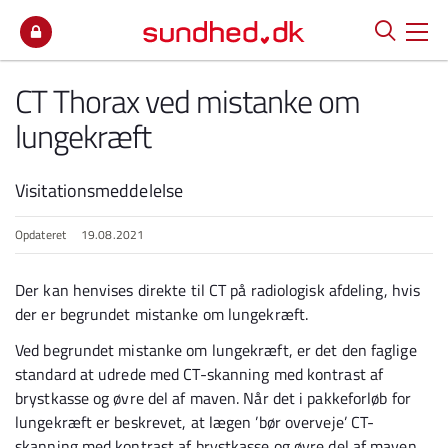
Spring til indhold
CT Thorax ved mistanke om
lungekræft
Visitationsmeddelelse
Opdateret
19.08.2021
Der kan henvises direkte til CT på radiologisk afdeling, hvis
der er begrundet mistanke om lungekræft.
Ved begrundet mistanke om lungekræft, er det den faglige
standard at udrede med CT-skanning med kontrast af
brystkasse og øvre del af maven. Når det i pakkeforløb for
lungekræft er beskrevet, at lægen ’bør overveje’ CT-
skanning med kontrast af brystkasse og øvre del af maven,