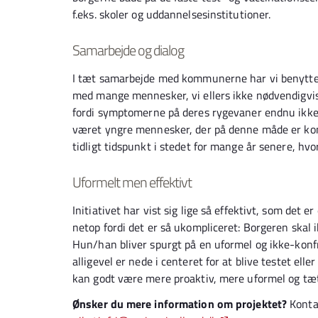
f.eks. skoler og uddannelsesinstitutioner.
Samarbejde og dialog
I tæt samarbejde med kommunerne har vi benyttet 
med mange mennesker, vi ellers ikke nødvendigvis
fordi symptomerne på deres rygevaner endnu ikke f
været yngre mennesker, der på denne måde er ko
tidligt tidspunkt i stedet for mange år senere, hv
Uformelt men effektivt
Initiativet har vist sig lige så effektivt, som det 
netop fordi det er så ukompliceret: Borgeren skal ikk
Hun/han bliver spurgt på en uformel og ikke-ko
alligevel er nede i centeret for at blive testet el
kan godt være mere proaktiv, mere uformel og tætt
Ønsker du mere information om projektet?
Konta