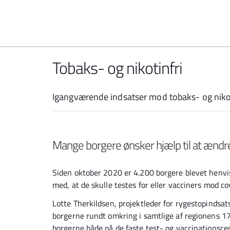
Spring til indhold
Tobaks- og nikotinfri
Igangværende indsatser mod tobaks- og niko
Mange borgere ønsker hjælp til at ændr
Siden oktober 2020 er 4.200 borgere blevet henvist 
med, at de skulle testes for eller vacciners mod co
Lotte Therkildsen, projektleder for rygestopindsa
borgerne rundt omkring i samtlige af regionens 1
borgerne både på de faste test- og vaccinationsce