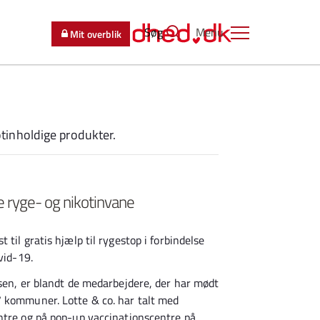
Søg
Menu
Mit overblik
tinholdige produkter.
e ryge- og nikotinvane
til gratis hjælp til rygestop i forbindelse
vid-19.
tsen, er blandt de medarbejdere, der har mødt
7 kommuner. Lotte & co. har talt med
ntre og på pop-up vaccinationscentre på