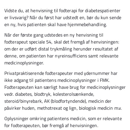
Vidste du, at henvisning til fodterapi for diabetespatienter
er livsvarig? Når du først har udstedt en, bør du kun sende
en ny, hvis patienten skal have hjemmebehandling.
Når der første gang udstedes en ny henvisning til
fodterapeut speciale 54, skal det fremgå af henvisningen:
om der er udført distal trykmåling herunder resultatet af
denne, om patienten har nyreinsufficiens samt relevante
medicinoplysninger.
Privatpraktiserende fodterapeuter med ydernummer har
ikke adgang til patientens medicinoplysninger i FMK.
Fodterapeuten kan særligt have brug for medicinoplysninger
vedr. diabetes, blodtryk, kolesterolsænkende,
steroid/binyrebark, AK (blodfortyndende), medicin der
påvirker huden, methotrexat og lign, biologisk medicin m.v.
Oplysninger omkring patientens medicin, som er relevante
for fodterapeuten, bør fremgå af henvisningen.