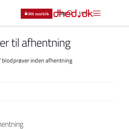
Søg
Menu
Mit overblik
er til afhentning
f blodprøver inden afhentning
fhentning