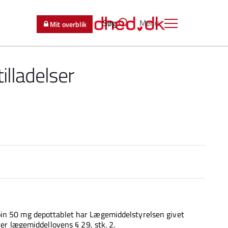
Søg
Menu
Mit overblik
illadelser
pin 50 mg depottablet har Lægemiddelstyrelsen givet
ter lægemiddellovens § 29, stk. 2.