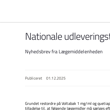
Spring til indhold
Nationale udleveringst
Nyhedsbrev fra Lægemiddelenheden
Publiceret
01.12.2025
Grundet restordre på Voltabak 1 mg/ml og quetia
tilladelse til, at følgende lægemidler må sælges ef