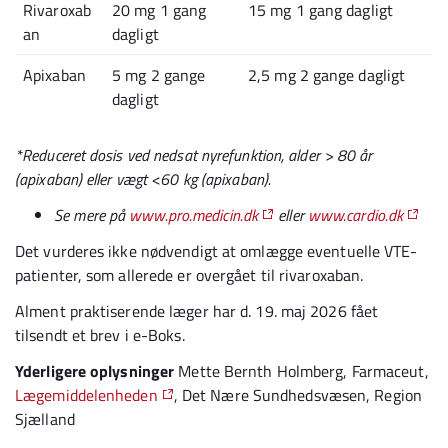
Rivaroxab
20 mg 1 gang
15 mg 1 gang dagligt
an
dagligt
Apixaban
5 mg 2 gange
2,5 mg 2 gange dagligt
dagligt
*Reduceret dosis ved nedsat nyrefunktion, alder > 80 år
(apixaban) eller vægt <60 kg (apixaban).
Se mere på
www.pro.medicin.dk
eller
www.cardio.dk
Det vurderes ikke nødvendigt at omlægge eventuelle VTE-
patienter, som allerede er overgået til rivaroxaban.
Alment praktiserende læger har d. 19. maj 2026 fået
tilsendt et brev i e-Boks.
Yderligere oplysninger
Mette Bernth Holmberg, Farmaceut,
Lægemiddelenheden
, Det Nære Sundhedsvæsen, Region
Sjælland