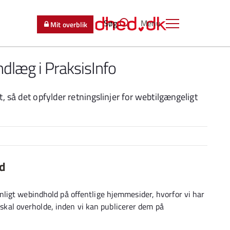
Søg
Menu
Mit overblik
indlæg i PraksisInfo
, så det opfylder retningslinjer for webtilgængeligt
ed
ligt webindhold på offentlige hjemmesider, hvorfor vi har
o skal overholde, inden vi kan publicerer dem på