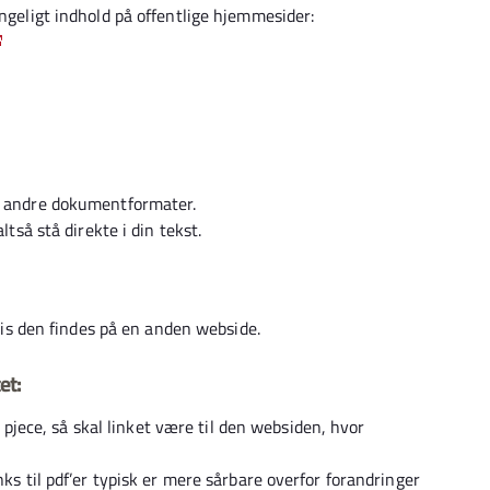
ængeligt indhold på offentlige hjemmesider:
er andre dokumentformater.
ltså stå direkte i din tekst.
hvis den findes på en anden webside.
et:
er pjece, så skal linket være til den websiden, hvor
nks til pdf’er typisk er mere sårbare overfor forandringer